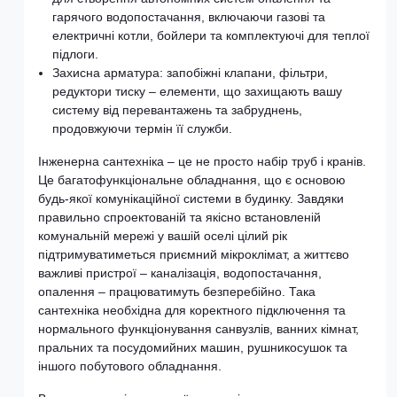
гарячого водопостачання, включаючи газові та
електричні котли, бойлери та комплектуючі для теплої
підлоги.
Захисна арматура: запобіжні клапани, фільтри,
редуктори тиску – елементи, що захищають вашу
систему від перевантажень та забруднень,
продовжуючи термін її служби.
Інженерна сантехніка – це не просто набір труб і кранів.
Це багатофункціональне обладнання, що є основою
будь-якої комунікаційної системи в будинку. Завдяки
правильно спроектованій та якісно встановленій
комунальній мережі у вашій оселі цілий рік
підтримуватиметься приємний мікроклімат, а життєво
важливі пристрої – каналізація, водопостачання,
опалення – працюватимуть безперебійно. Така
сантехніка необхідна для коректного підключення та
нормального функціонування санвузлів, ванних кімнат,
пральних та посудомийних машин, рушникосушок та
іншого побутового обладнання.