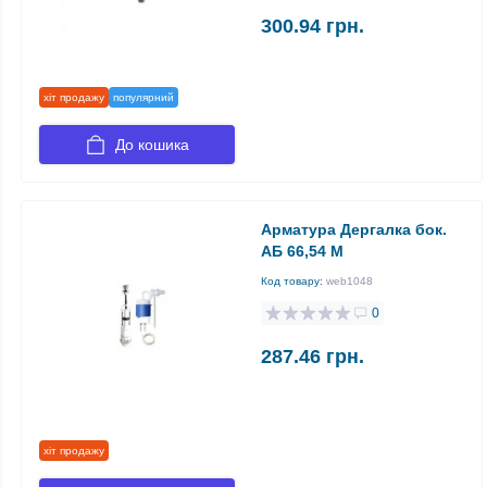
300.94 грн.
хіт продажу
популярний
До кошика
Арматура Дергалка бок.
АБ 66,54 М
Код товару:
web1048
0
287.46 грн.
хіт продажу