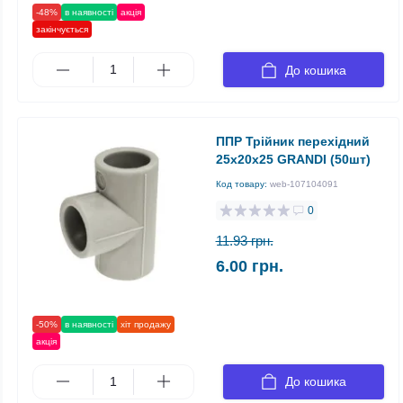
-48%
в наявності
акція
закінчується
До кошика
ППР Трійник перехідний
25х20х25 GRANDI (50шт)
Код товару:
web-107104091
0
11.93 грн.
6.00 грн.
-50%
в наявності
хіт продажу
акція
До кошика