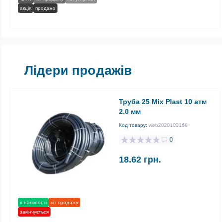
акція
продано
Лідери продажів
Труба 25 Mix Plast 10 атм
2.0 мм
Код товару:
web2020103169
0
18.62 грн.
в наявності
хіт продажу
закінчується