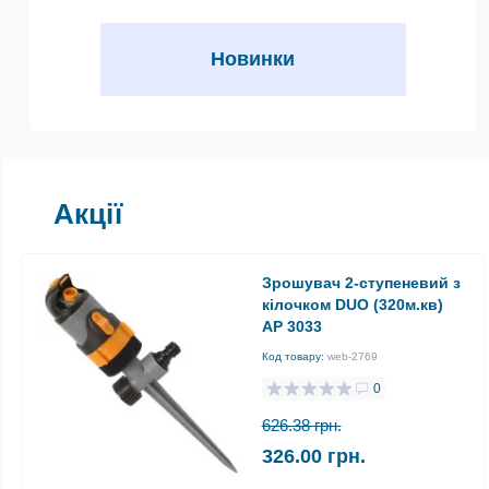
Новинки
Акції
Зрошувач 2-ступеневий з
кілочком DUO (320м.кв)
АР 3033
Код товару:
web-2769
0
626.38 грн.
326.00 грн.