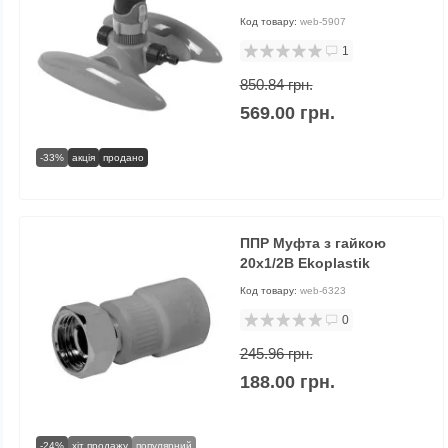
Код товару:
web-5907
1
850.84 грн.
569.00 грн.
-33%
акція
продано
ППР Муфта з гайкою
20х1/2В Ekoplastik
Код товару:
web-6323
0
245.96 грн.
188.00 грн.
-24%
хіт продажу
популярний