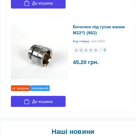
До кошика
Бочонок під гусак ванна
M22*1 (862)
Код товару:
web-5993
0
45.20 грн.
хіт продажу
популярний
До кошика
Наші новини