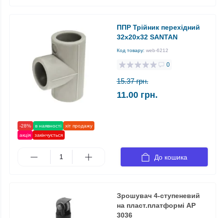
ППР Трійник перехідний
32x20х32 SANTAN
Код товару:
web-6212
0
15.37 грн.
11.00 грн.
-28%
в наявності
хіт продажу
акція
закінчується
До кошика
Зрошувач 4-ступеневий
на пласт.платформі АР
3036