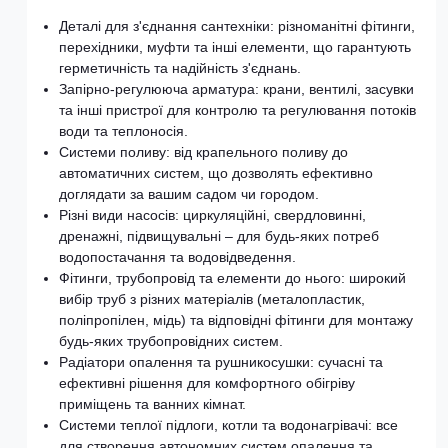
Деталі для з'єднання сантехніки: різноманітні фітинги,
перехідники, муфти та інші елементи, що гарантують
герметичність та надійність з'єднань.
Запірно-регулююча арматура: крани, вентилі, засувки
та інші пристрої для контролю та регулювання потоків
води та теплоносія.
Системи поливу: від крапельного поливу до
автоматичних систем, що дозволять ефективно
доглядати за вашим садом чи городом.
Різні види насосів: циркуляційні, свердловинні,
дренажні, підвищувальні – для будь-яких потреб
водопостачання та водовідведення.
Фітинги, трубопровід та елементи до нього: широкий
вибір труб з різних матеріалів (металопластик,
поліпропілен, мідь) та відповідні фітинги для монтажу
будь-яких трубопровідних систем.
Радіатори опалення та рушникосушки: сучасні та
ефективні рішення для комфортного обігріву
приміщень та ванних кімнат.
Системи теплої підлоги, котли та водонагрівачі: все
для створення автономних систем опалення та