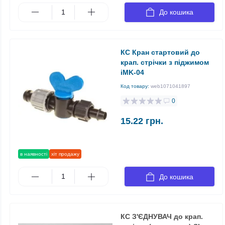
До кошика
КС Кран стартовий до
крап. стрічки з піджимом
iMK-04
Код товару:
web1071041897
0
15.22 грн.
в наявності
хіт продажу
До кошика
КС З'ЄДНУВАЧ до крап.