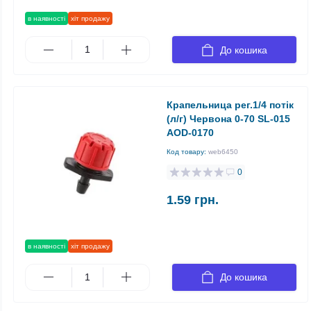
в наявності
хіт продажу
До кошика
Крапельница рег.1/4 потік
(л/г) Червона 0-70 SL-015
AOD-0170
Код товару:
web6450
0
1.59 грн.
в наявності
хіт продажу
До кошика