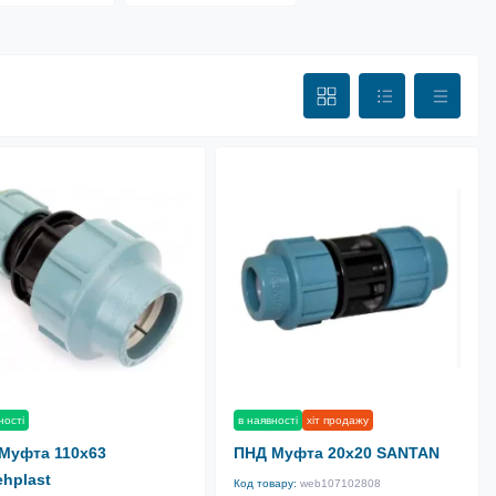
ності
в наявності
хіт продажу
Муфта 110х63
ПНД Муфта 20х20 SANTAN
ehplast
Код товару:
web107102808