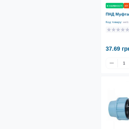
в наявності
хіт
ПНД Муфта
Код товару:
web
37.69 гр