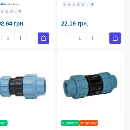
вару:
web1191
0
0
02.64 грн.
22.19 грн.
ності
в наявності
хіт продажу