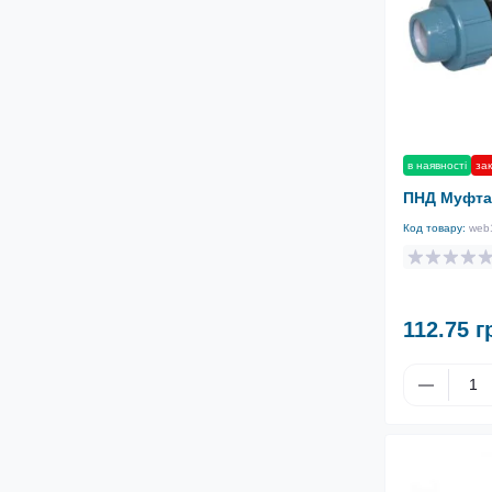
в наявності
зак
ПНД Муфта
Код товару:
web
112.75 г