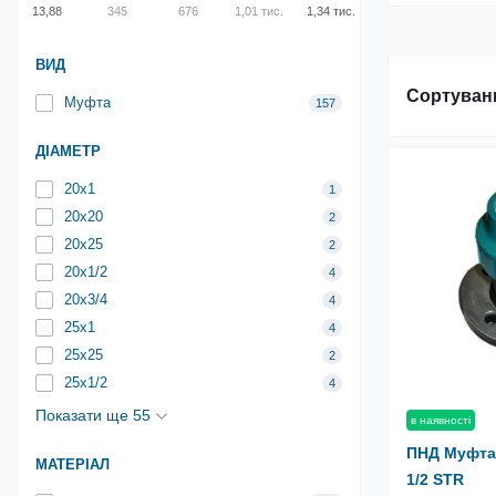
13,88
345
676
1,01 тис.
1,34 тис.
ВИД
Сортуван
Муфта
157
ДІАМЕТР
20х1
1
20х20
2
20х25
2
20х1/2
4
20х3/4
4
25х1
4
25х25
2
25х1/2
4
Показати ще 55
в наявності
ПНД Муфта
МАТЕРІАЛ
1/2 STR