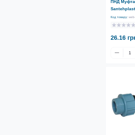
ПНД Муфта
Santehplas
Код товару:
web
26.16 гр