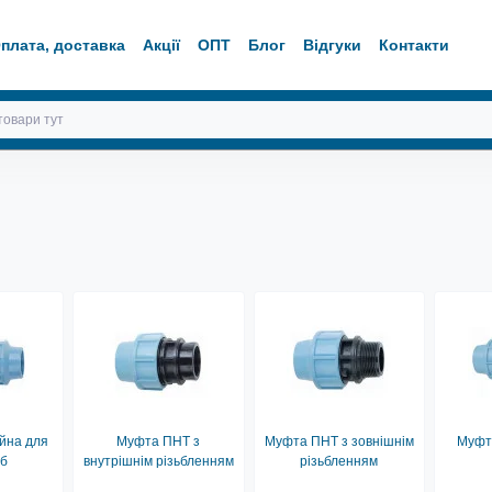
плата, доставка
Акції
ОПТ
Блог
Відгуки
Контакти
йна для
Муфта ПНТ з
Муфта ПНТ з зовнішнім
Муфта
уб
внутрішнім різьбленням
різьбленням