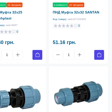
ності
хіт продажу
в наявності
хіт продажу
Муфта 32х25
ПНД Муфта 32х32 SANTAN
ehplast
Код товару:
web107102826
вару:
web-6097
0
0
40 грн.
51.16 грн.