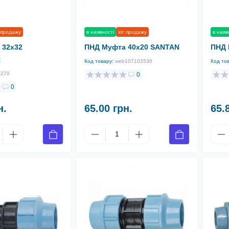
 продажу
в наявності
хіт продажу
в наяв
 32х32
ПНД Муфта 40х20 SANTAN
ПНД 
t
Код товару:
web107103536
Код то
-270
0
0
н.
65.00 грн.
65.