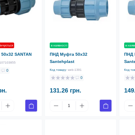
в наявності
в наяв
інчується
ПНД Муфта 50х32
ПНД 
 50х32 SANTAN
Santehplast
Sant
107103855
Код товару:
web-1391
Код то
0
0
рн.
131.26 грн.
149