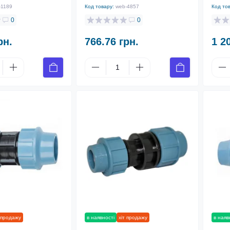
-1189
Код товару:
web-4857
Код то
0
0
рн.
766.76 грн.
1 2
 продажу
в наявності
хіт продажу
в наяв