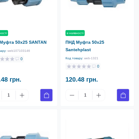
в наявності
ності
ПНД Муфта 50х25
Муфта 50х25 SANTAN
Santehplast
вару:
web107103146
Код товару:
web-1321
0
0
.48 грн.
120.48 грн.