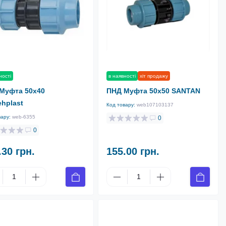
ності
в наявності
хіт продажу
Муфта 50х40
ПНД Муфта 50х50 SANTAN
ehplast
Код товару:
web107103137
вару:
web-6355
0
0
.30 грн.
155.00 грн.