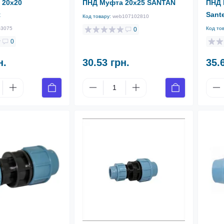
 20х20
ПНД Муфта 20х25 SANTAN
ПНД 
t
Sant
Код товару:
web107102810
-3075
Код то
0
0
н.
30.53 грн.
35.