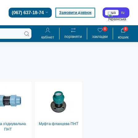
(067) 637-18-74
Замовити дзвінок
ua
ru
0
0
порівняти
закладки
кабінет
кошик
 з'єднувальна
Муфта фланцева ПНТ
ПНТ