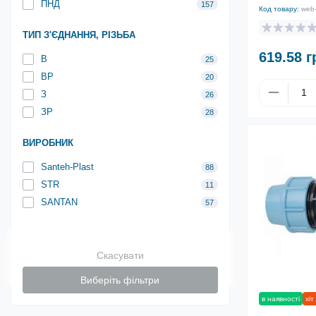
ПНД
157
Код товару:
web
ТИП З'ЄДНАННЯ, РІЗЬБА
619.58 г
В
25
ВР
20
З
26
ЗР
28
ВИРОБНИК
Santeh-Plast
88
STR
11
SANTAN
57
Скасувати
Виберіть фільтри
в наявності
хіт