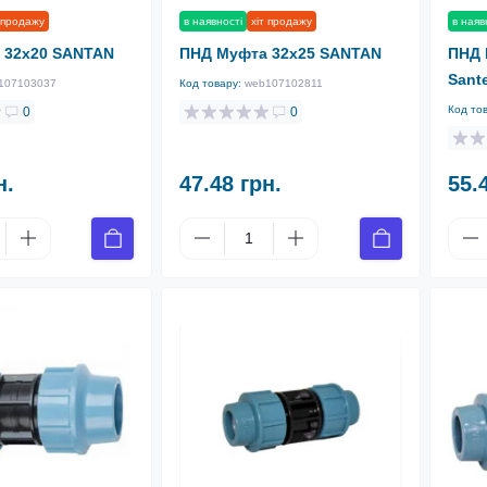
 продажу
в наявності
хіт продажу
в наяв
 32х20 SANTAN
ПНД Муфта 32х25 SANTAN
ПНД 
Sant
107103037
Код товару:
web107102811
Код то
0
0
н.
47.48 грн.
55.