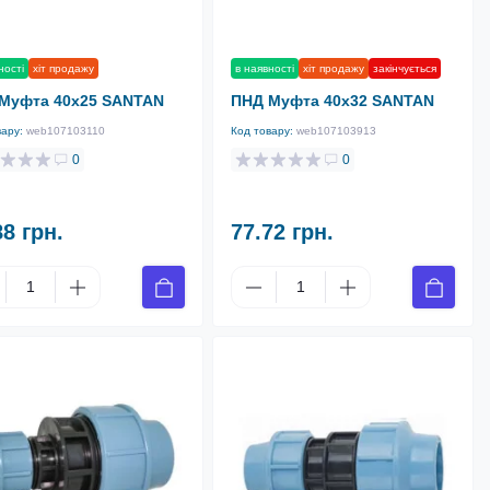
ності
хіт продажу
в наявності
хіт продажу
закінчується
Муфта 40х25 SANTAN
ПНД Муфта 40х32 SANTAN
вару:
web107103110
Код товару:
web107103913
0
0
88 грн.
77.72 грн.