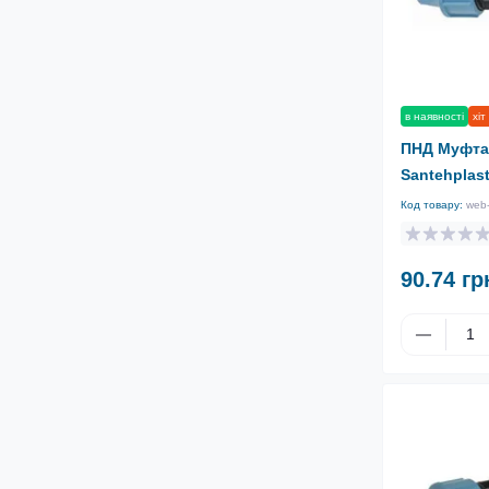
в наявності
хіт
ПНД Муфта
Santehplas
Код товару:
web
90.74 гр