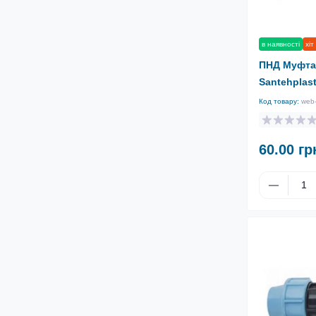
в наявності
хіт
ПНД Муфта
Santehplas
Код товару:
web
60.00 гр