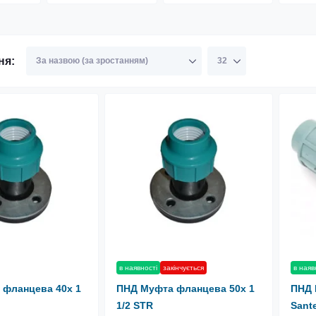
ня:
в наявності
закінчується
в наяв
 фланцева 40х 1
ПНД Муфта фланцева 50х 1
ПНД 
1/2 STR
Sant