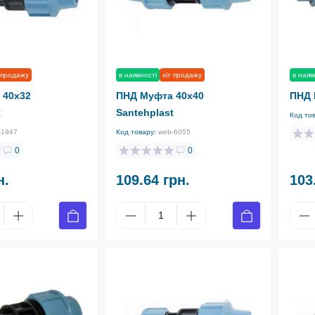
 продажу
в наявності
хіт продажу
в наяв
 40х32
ПНД Муфта 40х40
ПНД 
t
Santehplast
Код то
-1947
Код товару:
web-6055
0
0
н.
109.64 грн.
103