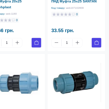
Муфта 20х25
ПНД Муфта 25х25 SANTAN
ehplast
Код товару:
web107102809
вару:
web-1160
0
0
66 грн.
33.55 грн.