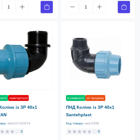
ності
закінчується
в наявності
хіт продажу
Коліно із ЗР 40х1
ПНД Коліно із ЗР 40х1
TAN
Santehplast
вару:
web107103074
Код товару:
web-5398
0
0