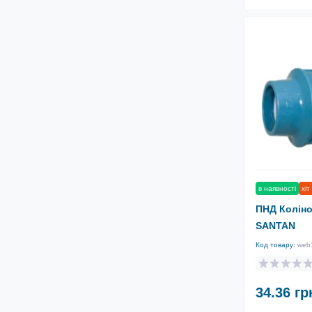
в наявності
хіт
ПНД Коліно 
SANTAN
Код товару:
web
34.36 гр