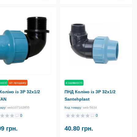
ності
хіт продажу
в наявності
Коліно із ЗР 32х1/2
ПНД Коліно із ЗР 32х1/2
TAN
Santehplast
вару:
web107102855
Код товару:
web-5634
0
0
99 грн.
40.80 грн.