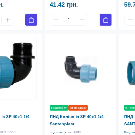
н.
41.42 грн.
59.
в наявності
хіт продажу
в наяв
із ЗР 40х1 1/4
ПНД Коліно із ЗР 40х1 1/4
ПНД 
Santehplast
SAN
107103518
Код товару:
web4483
Код то