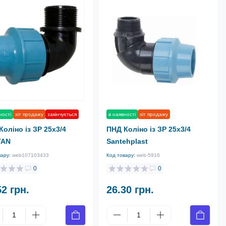
ності
хіт продажу
закінчується
в наявності
хіт продажу
Коліно із ЗР 25х3/4
ПНД Коліно із ЗР 25х3/4
TAN
Santehplast
вару:
web107103433
Код товару:
web-5916
0
0
52 грн.
26.30 грн.