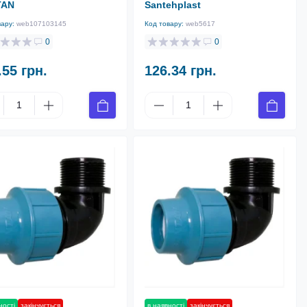
TAN
Santehplast
вару:
web107103145
Код товару:
web5617
0
0
.55 грн.
126.34 грн.
ності
закінчується
в наявності
закінчується