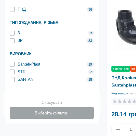
ПНД
36
ТИП З'ЄДНАННЯ, РІЗЬБА
З
3
ЗР
33
ВИРОБНИК
Santeh-Plast
19
в наявності
хіт
STR
2
ПНД Коліно 
SANTAN
15
Santehplas
Код товару:
web
Скасувати
Виберіть фільтри
28.14 гр