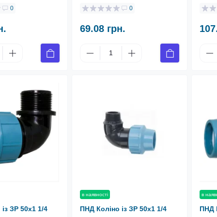
0
0
н.
69.08 грн.
107
в наявності
в наяв
із ЗР 50х1 1/4
ПНД Коліно із ЗР 50х1 1/4
ПНД 