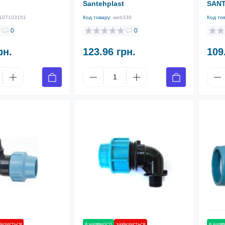
Santehplast
SAN
107103151
Код товару:
web339
Код то
0
0
рн.
123.96 грн.
109
інчується
в наявності
закінчується
в наяв