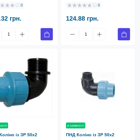
0
0
.32 грн.
124.88 грн.
ності
в наявності
Коліно із ЗР 50х2
ПНД Коліно із ЗР 50х2