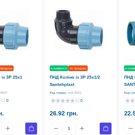
 продажу
в наявності
хіт продажу
в наяв
із ЗР 25х1
ПНД Коліно із ЗР 25х1/2
ПНД 
t
Santehplast
SAN
-5837
Код товару:
web-5921
Код то
0
0
н.
26.92 грн.
22.