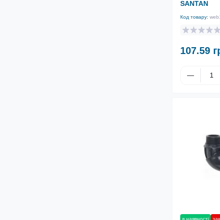
SANTAN
Код товару:
web
107.59 г
в наявності
зак