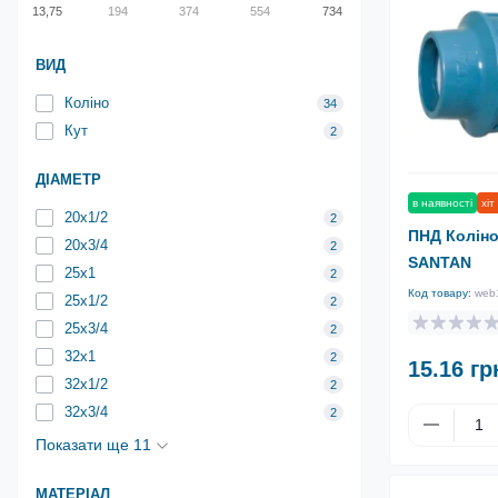
13,75
194
374
554
734
ВИД
Коліно
34
Кут
2
ДІАМЕТР
в наявності
хіт
20х1/2
2
ПНД Коліно 
20х3/4
2
SANTAN
25х1
2
Код товару:
web
25х1/2
2
25х3/4
2
32х1
2
15.16 гр
32х1/2
2
32х3/4
2
Показати ще 11
МАТЕРІАЛ