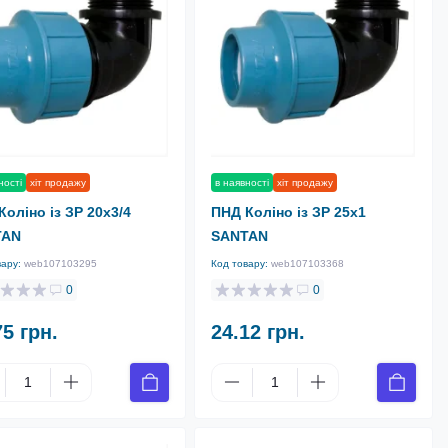
ності
хіт продажу
в наявності
хіт продажу
Коліно із ЗР 20х3/4
ПНД Коліно із ЗР 25х1
TAN
SANTAN
вару:
web107103295
Код товару:
web107103368
0
0
75 грн.
24.12 грн.