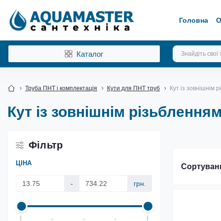
Головна
О
Каталог
Труба ПНТ і комплектація
Кути для ПНТ труб
Кут із зовнішнім 
Кут із зовнішнім різьблення
Фільтр
ЦІНА
Сортуван
-
грн.