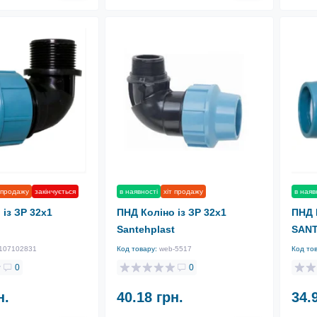
 продажу
закінчується
в наявності
хіт продажу
в наяв
із ЗР 32х1
ПНД Коліно із ЗР 32х1
ПНД 
Santehplast
SAN
107102831
Код товару:
web-5517
Код то
0
0
н.
40.18 грн.
34.