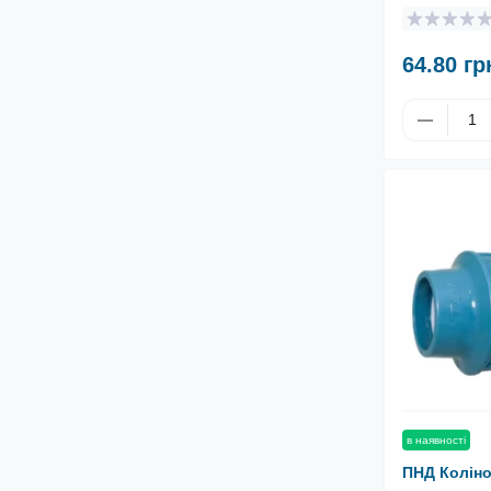
64.80 гр
в наявності
ПНД Коліно 