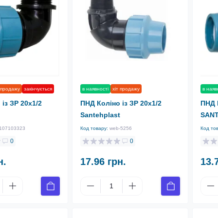
 продажу
закінчується
в наявності
хіт продажу
в наяв
із ЗР 20х1/2
ПНД Коліно із ЗР 20х1/2
ПНД 
Santehplast
SAN
107103323
Код товару:
web-5256
Код то
0
0
н.
17.96 грн.
13.