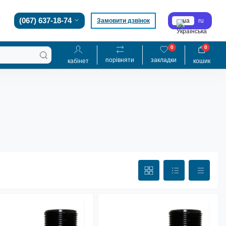
(067) 637-18-74
Замовити дзвінок
ua
ru
0
0
порівняти
закладки
кабінет
кошик