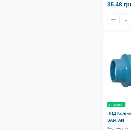
35.48 гр
в наявності
ПНД Коліно 
SANTAN
Код товару:
web