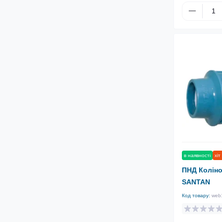
в наявності
хіт
ПНД Коліно 
SANTAN
Код товару:
web