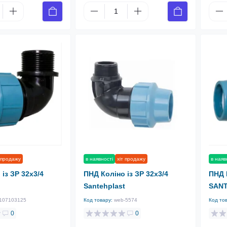
 продажу
в наявності
хіт продажу
в наяв
із ЗР 32х3/4
ПНД Коліно із ЗР 32х3/4
ПНД 
Santehplast
SAN
107103125
Код товару:
web-5574
Код то
0
0