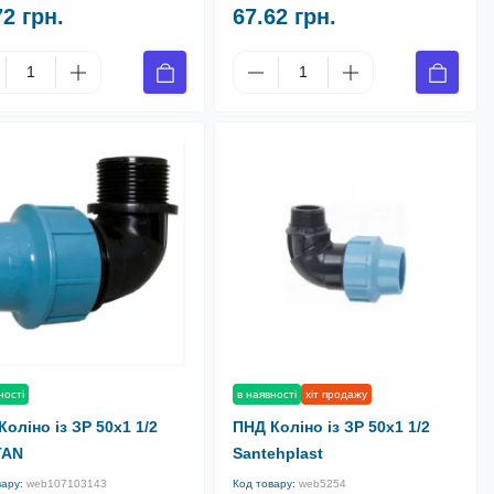
72 грн.
67.62 грн.
ності
в наявності
хіт продажу
Коліно із ЗР 50х1 1/2
ПНД Коліно із ЗР 50х1 1/2
TAN
Santehplast
вару:
web107103143
Код товару:
web5254