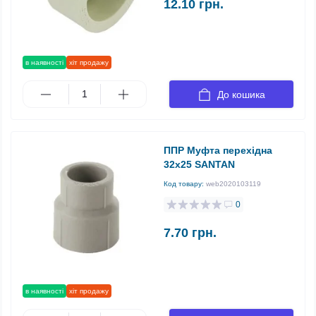
12.10 грн.
в наявності
хіт продажу
До кошика
ППР Муфта перехідна
32х25 SANTAN
Код товару:
web2020103119
0
7.70 грн.
в наявності
хіт продажу