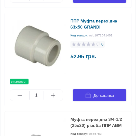
ППР Муфта перехідна
63х50 GRANDI
Код товару:
web1071041401
0
52.95 грн.
в наявності
До кошика
Муфта перехідна 3/4-1/2
(25х20) різьба ППР АВМ
Код товару:
web5753