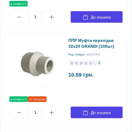
в наявності
До кошика
ППР Муфта перехідна
32х20 GRANDI (100шт)
Код товару:
web10341
0
10.59 грн.
в наявності
хіт продажу
До кошика