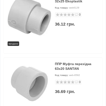
32х25 Ekoplastik
Код товару:
web6129
0
36.12 грн.
продано
ППР Муфта перехідна
63х20 SANTAN
Код товару:
web-6592
0
36.69 грн.