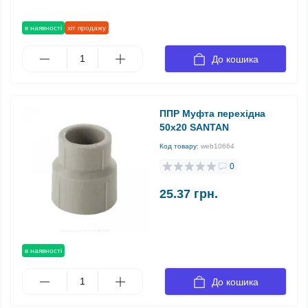
в наявності
хіт продажу
До кошика
ППР Муфта перехідна
50х20 SANTAN
Код товару:
web10664
0
25.37 грн.
в наявності
До кошика