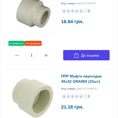
Код товару:
web107104075
0
16.94 грн.
в наявності
хіт продажу
До кошика
ППР Муфта перехідна
40х32 GRANDI (23шт)
Код товару:
web-107104076
0
21.18 грн.