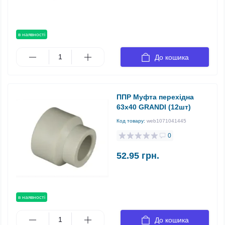
в наявності
До кошика
ППР Муфта перехідна
63х40 GRANDI (12шт)
Код товару:
web1071041445
0
52.95 грн.
в наявності
До кошика