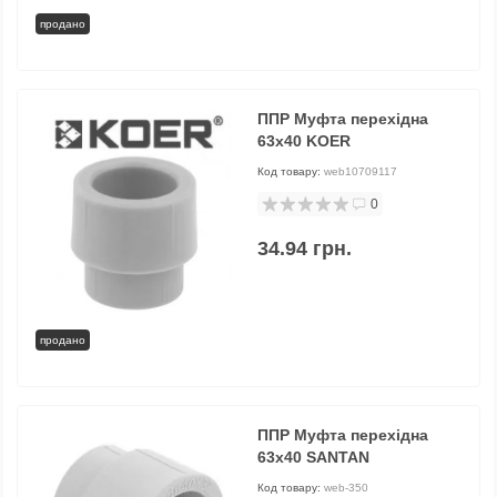
продано
ППР Муфта перехідна
63х40 KOER
Код товару:
web10709117
0
34.94 грн.
продано
ППР Муфта перехідна
63х40 SANTAN
Код товару:
web-350