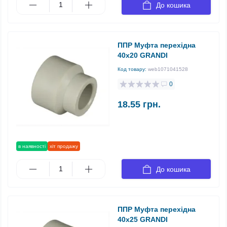
До кошика
ППР Муфта перехідна
40х20 GRANDI
Код товару:
web1071041528
0
18.55 грн.
в наявності
хіт продажу
До кошика
ППР Муфта перехідна
40х25 GRANDI