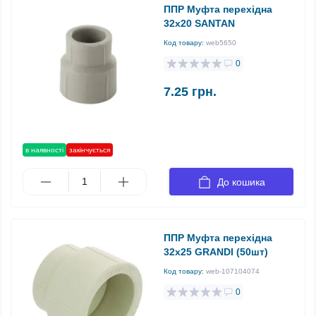
ППР Муфта перехідна
32х20 SANTAN
Код товару:
web5650
0
7.25 грн.
в наявності
закінчується
До кошика
ППР Муфта перехідна
32х25 GRANDI (50шт)
Код товару:
web-107104074
0