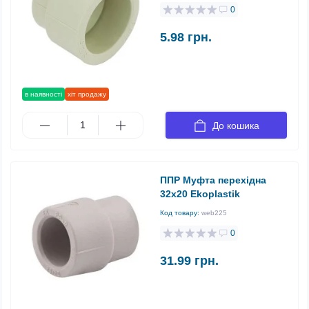
0
5.98 грн.
в наявності
хіт продажу
До кошика
ППР Муфта перехідна
32х20 Ekoplastik
Код товару:
web225
0
31.99 грн.