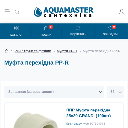
0
0
порівняти
закладки
каталог
кошик
PP-R труби та фітинги
Муфти PP-R
Муфта перехідна PP-R
Муфта перехідна PP-R
ППР Муфта перехідна
25х20 GRANDI (100шт)
Код товару:
web-107104073