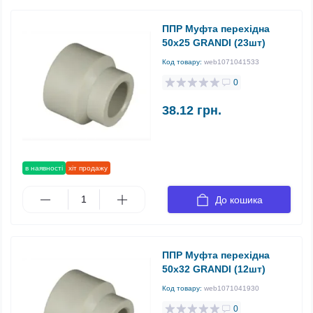
ППР Муфта перехідна
50х25 GRANDI (23шт)
Код товару:
web1071041533
0
38.12 грн.
в наявності
хіт продажу
До кошика
ППР Муфта перехідна
50х32 GRANDI (12шт)
Код товару:
web1071041930
0