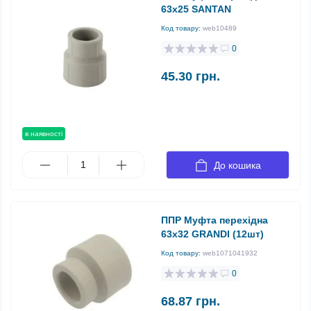
63х25 SANTAN
Код товару:
web10489
0
45.30 грн.
в наявності
До кошика
ППР Муфта перехідна
63х32 GRANDI (12шт)
Код товару:
web1071041932
0
68.87 грн.