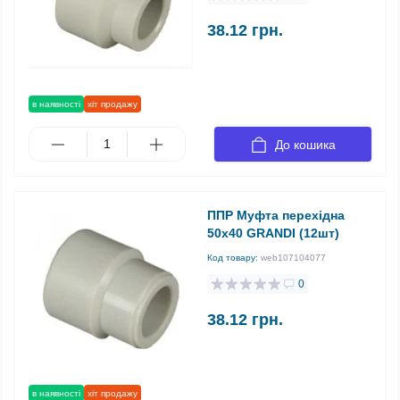
38.12 грн.
в наявності
хіт продажу
До кошика
ППР Муфта перехідна
50х40 GRANDI (12шт)
Код товару:
web107104077
0
38.12 грн.
в наявності
хіт продажу