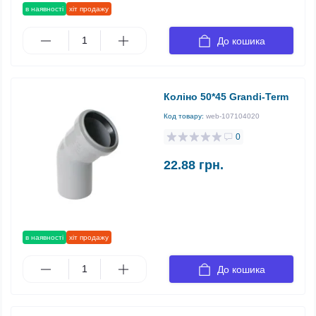
в наявності
хіт продажу
До кошика
Коліно 50*45 Grandi-Term
Код товару:
web-107104020
0
22.88 грн.
в наявності
хіт продажу
До кошика