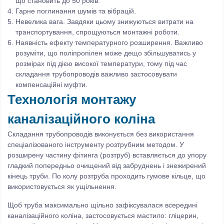
що становить до 50 років.
Гарне поглинання шумів та вібрацій.
Невелика вага. Завдяки цьому знижуються витрати на
транспортування, спрощуються монтажні роботи.
Наявність ефекту температурного розширення. Важливо
розуміти, що поліпропілен може дещо збільшуватись у
розмірах під дією високої температури, тому під час
складання трубопроводів важливо застосовувати
компенсаційні муфти.
Технологія монтажу
каналізаційного коліна
Складання трубопроводів виконується без використання
спеціалізованого інструменту розтрубним методом. У
розширену частину фітинга (розтруб) вставляється до упору
гладкий попередньо очищений від забруднень і знежирений
кінець труби. По колу розтруба проходить гумове кільце, що
використовується як ущільнення.
Щоб труба максимально щільно зафіксувалася всередині
каналізаційного коліна, застосовується мастило: гліцерин,