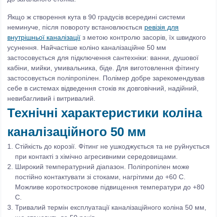
Якщо ж створення кута в 90 градусів всередині системи
неминуче, після повороту встановлюється
ревізія для
внутрішньої каналізації
з метою контролю засорів, їх швидкого
усунення. Найчастіше коліно каналізаційне 50 мм
застосовується для підключення сантехніки: ванни, душової
кабіни, мийки, умивальника, біде. Для виготовлення фітингу
застосовується поліпропілен. Полімер добре зарекомендував
себе в системах відведення стоків як довговічний, надійний,
невибагливий і витривалий.
Технічні характеристики коліна
каналізаційного 50 мм
Стійкість до корозії. Фітинг не ушкоджується та не руйнується
при контакті з хімічно агресивними середовищами.
Широкий температурний діапазон. Поліпропілен може
постійно контактувати зі стоками, нагрітими до +60 С.
Можливе короткострокове підвищення температури до +80
С.
Тривалий термін експлуатації каналізаційного коліна 50 мм,