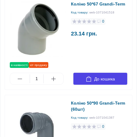
Коліно 50*67 Grandi-Term
Код товару:
web-1071041518
0
23.14 грн.
в наявності
хіт продажу
До кошика
Коліно 50*90 Grandi-Term
(60шт)
Код товару:
web-1071041387
0