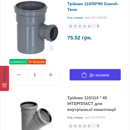
Трійник 110/50*90 Grandi-
Term
Код товару:
web-107104028
0
75.52 грн.
в наявності
хіт продажу
Фільтр
До кошика
Трійник 110/110 * 45
ІНТЕРПЛАСТ для
внутрішньої каналізації
Код товару:
web-10709415
0