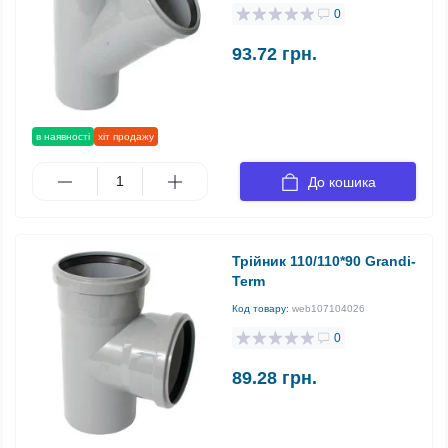
0
93.72 грн.
в наявності
хіт продажу
До кошика
Трійник 110/110*90 Grandi-
Term
Код товару:
web107104026
0
89.28 грн.