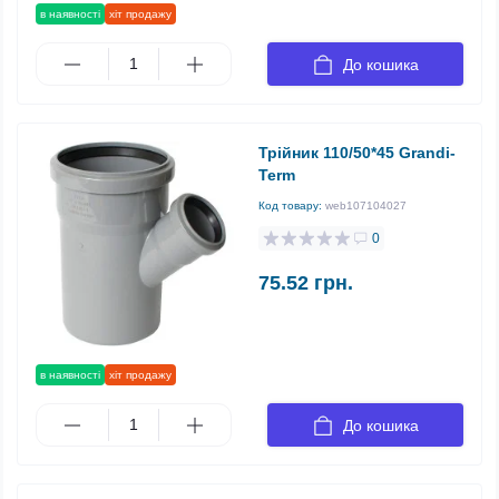
в наявності
хіт продажу
До кошика
Трійник 110/50*45 Grandi-
Term
Код товару:
web107104027
0
75.52 грн.
в наявності
хіт продажу
До кошика