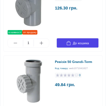
126.30 грн.
в наявності
хіт продажу
До кошика
Ревізія 50 Grandi-Term
Код товару:
web1071041627
0
49.84 грн.