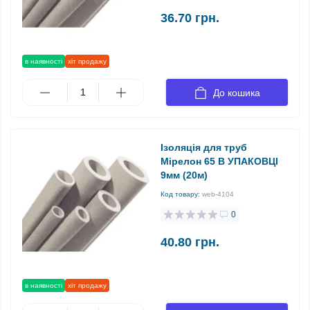
36.70 грн.
в наявності
хіт продажу
До кошика
Ізоляція для труб
Мірелон 65 В УПАКОВЦІ
9мм (20м)
Код товару:
web-4104
0
40.80 грн.
в наявності
хіт продажу