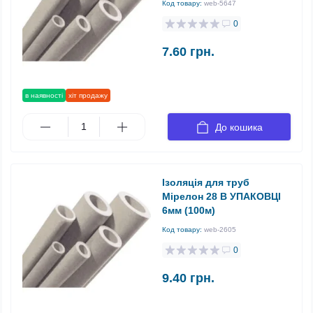
Код товару:
web-5647
0
7.60 грн.
в наявності
хіт продажу
До кошика
Ізоляція для труб
Мірелон 28 В УПАКОВЦІ
6мм (100м)
Код товару:
web-2605
0
9.40 грн.