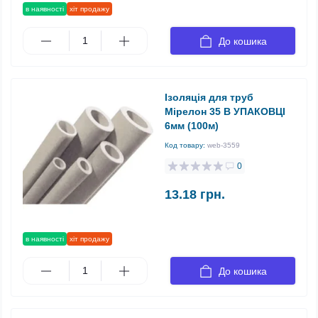
в наявності
хіт продажу
До кошика
Ізоляція для труб
Мірелон 35 В УПАКОВЦІ
6мм (100м)
Код товару:
web-3559
0
13.18 грн.
в наявності
хіт продажу
До кошика