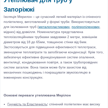
Утеплювач для труб у
Запоріжжі
Ізоляція Мерилон – це сучасний легкий матеріал із спіненого
поліетилену, виготовлений у формі труби. Використовується
для ізолювання труб (
металопластикових
,
поліпропіленових
,
мідних) від довкілля. Номенклатура представлена
теплоізоляційними трубками завдовжки 2 метри, зовнішнім
діаметром від 18 до 65мм, товщиною стінки від 6мм.
Застосовується для підвищення ефективності теплотраси,
зменшуючи тепловтрати та запобігаючи конденсації. Крім того,
забезпечує ефективне функціонування систем опалення,
вентиляції, кондиціювання повітря, а також трубопровідних
систем загалом. Вона також може бути захистом від
механічних пошкоджень і покращувати звукоізоляцію в
інженерних конструкціях.
Основні переваги утеплювача Мерілон
Гнучкість та Еластичність
:
спінений поліетилен має високу