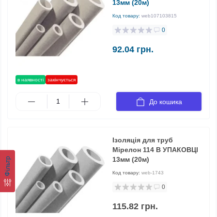
13мм (20м)
Код товару:
web107103815
0
92.04 грн.
в наявності
закінчується
До кошика
Ізоляція для труб
Мірелон 114 В УПАКОВЦІ
13мм (20м)
Фільтр
Код товару:
web-1743
0
115.82 грн.