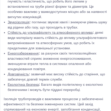
гнучкість і еластичність, що робить його легким у
встановленні на труби різної форми та діаметрів. Це
особливо важливо у важкодоступних місцях або за наявності
вигнутих комунікацій.
Звукоізоляція
:
поглинає звукові хвилі і знижуючи рівень шуму
від рідини або газу, що проходить в трубах.
Стійкість до ультрафіолету та атмосферного вплива
:
деякі
види матеріалу мають стійкість до впливу ультрафіолетового
випромінювання та атмосферних умов, що робить їх
придатними для зовнішньої установки.
Енергозбереження
:
за рахунок своїх теплоізоляційних
властивостей сприяє зниженню енергоспоживання,
зменшуючи втрати тепла в системах опалення або
кондиціювання повітря.
Довговічність
:
зазвичай має високу стійкість до старіння, що
забезпечує довгий термін служби.
Екологічна безпека
:
Багато видів поліетилену є екологічно
безпечними і можуть бути піддані переробці.
Ізоляція трубопроводів є важливим процесом у забезпеченні
ефективності та безпеки інженерних систем. Цей захід
спрямований на економію енергії, запобігання конденсації,