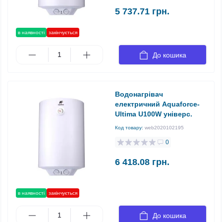
5 737.71 грн.
в наявності
закінчується
До кошика
Водонагрівач
електричний Aquaforce-
Ultima U100W універс.
Код товару:
web2020102195
0
6 418.08 грн.
в наявності
закінчується
До кошика