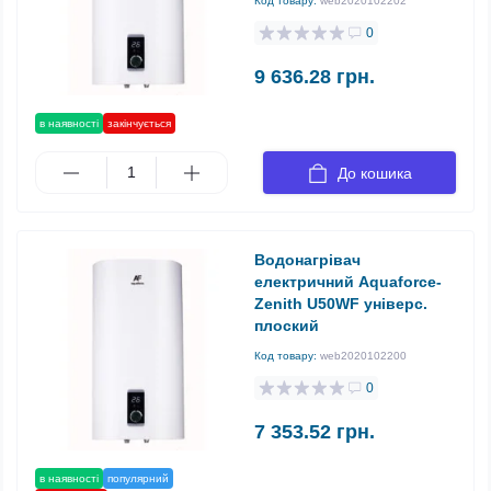
Код товару:
web2020102202
0
9 636.28 грн.
в наявності
закінчується
До кошика
Водонагрівач
електричний Aquaforce-
Zenith U50WF універс.
плоский
Код товару:
web2020102200
0
7 353.52 грн.
в наявності
популярний