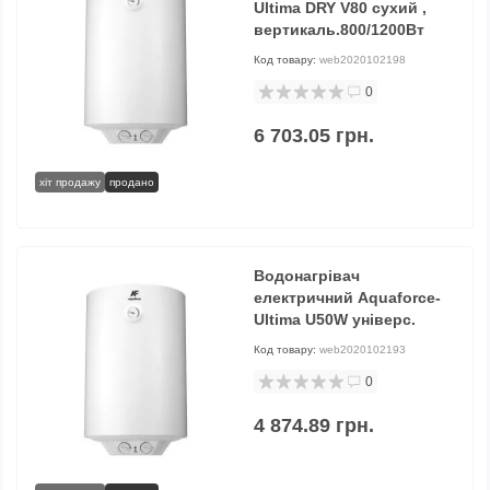
Ultima DRY V80 сухий ,
вертикаль.800/1200Вт
Код товару:
web2020102198
0
6 703.05 грн.
хіт продажу
продано
Водонагрівач
електричний Aquaforce-
Ultima U50W універс.
Код товару:
web2020102193
0
4 874.89 грн.