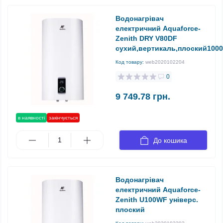
Водонагрівач
електричний Aquaforce-
Zenith DRY V80DF
сухий,вертикаль,плоский1000
Код товару:
web2020102204
0
9 749.78 грн.
в наявності
закінчується
До кошика
Водонагрівач
електричний Aquaforce-
Zenith U100WF універс.
плоский