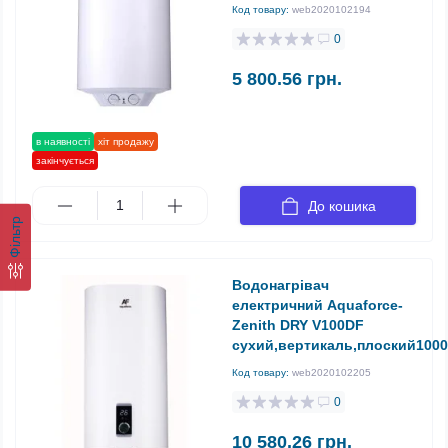
Код товару:
web2020102194
0
5 800.56 грн.
в наявності
хіт продажу
закінчується
До кошика
Фільтр
Водонагрівач
електричний Aquaforce-
Zenith DRY V100DF
сухий,вертикаль,плоский1000
Код товару:
web2020102205
0
10 580.26 грн.