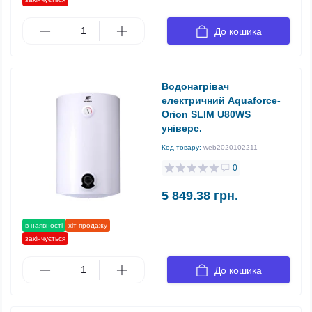
До кошика
Водонагрівач
електричний Aquaforce-
Orion SLIM U80WS
універс.
Код товару:
web2020102211
0
5 849.38 грн.
в наявності
хіт продажу
закінчується
До кошика