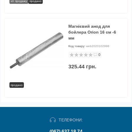
хіт продажу
продано
Магнієвий анод для
бойлера Orion 16 см -6
мм
Код товару:
web2020102996
0
325.44 грн.
продано
ТЕЛЕФОНИ:
(067) 637 18 74