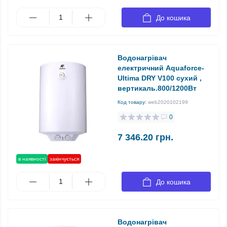
До кошика
Водонагрівач
електричний Aquaforce-
Ultima DRY V100 сухий ,
вертикаль.800/1200Вт
Код товару:
web2020102199
0
7 346.20 грн.
в наявності
закінчується
До кошика
Водонагрівач