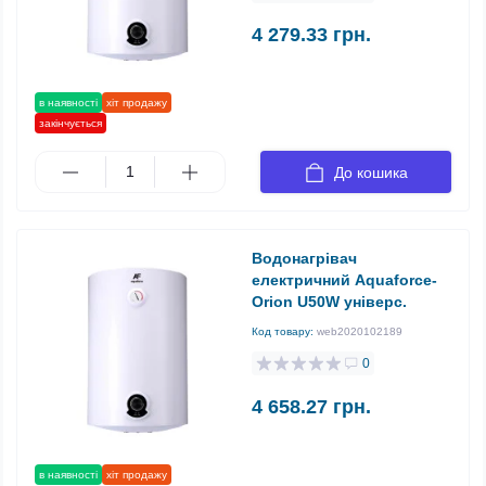
4 279.33 грн.
в наявності
хіт продажу
закінчується
До кошика
Водонагрівач
електричний Aquaforce-
Orion U50W універс.
Код товару:
web2020102189
0
4 658.27 грн.
в наявності
хіт продажу