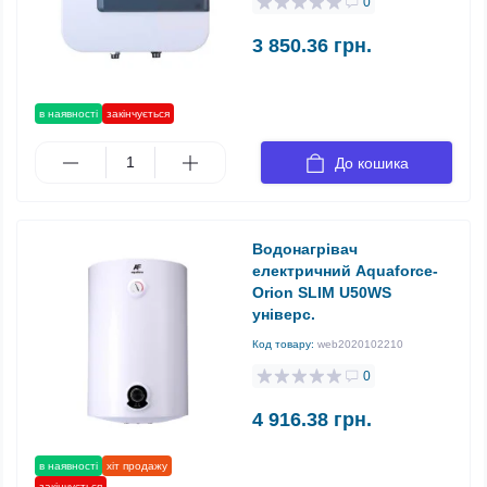
0
3 850.36 грн.
в наявності
закінчується
До кошика
Водонагрівач
електричний Aquaforce-
Orion SLIM U50WS
універс.
Код товару:
web2020102210
0
4 916.38 грн.
в наявності
хіт продажу
закінчується