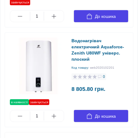
закінчується
До кошика
Водонагрівач
електричний Aquaforce-
Zenith U80WF універс.
плоский
Код товару:
web2020102201
0
8 805.80 грн.
в наявності
закінчується
До кошика