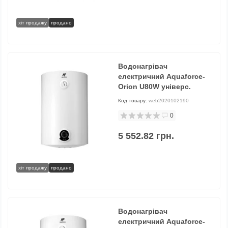
хіт продажу
продано
Водонагрівач
електричний Aquaforce-
Orion U80W універс.
Код товару:
web2020102190
0
5 552.82 грн.
хіт продажу
продано
Водонагрівач
електричний Aquaforce-