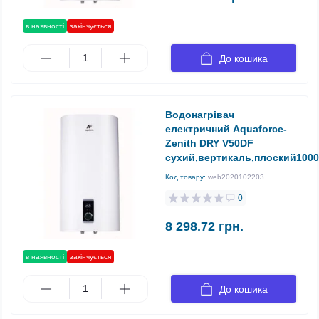
в наявності
закінчується
До кошика
Водонагрівач
електричний Aquaforce-
Zenith DRY V50DF
сухий,вертикаль,плоский1000
Код товару:
web2020102203
0
8 298.72 грн.
в наявності
закінчується
До кошика