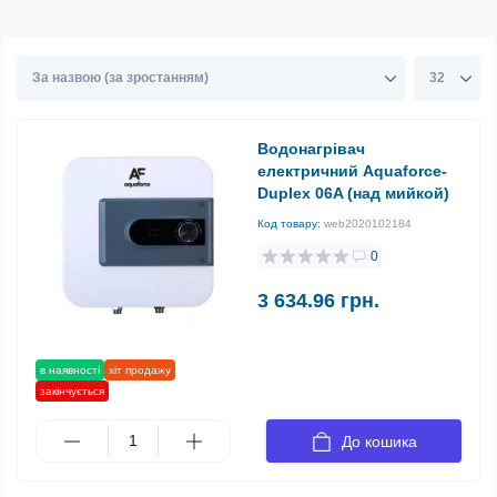
Водонагрівач
електричний Aquaforce-
Duplex 06A (над мийкой)
Код товару:
web2020102184
0
3 634.96 грн.
в наявності
хіт продажу
закінчується
До кошика