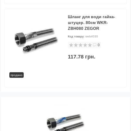
Шланг для води гайка-
штуцер. 80см WKR-
ZBH080 ZEGOR
Код товару:
web4030
0
117.78 грн.
продано