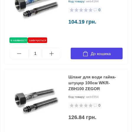
Код товару:
web4164
0
104.19 грн.
в наявності
закінчується
До кошика
Шланг для води гайка-
штуцер 100см WKR-
ZBH100 ZEGOR
Код товару:
web6554
0
126.84 грн.