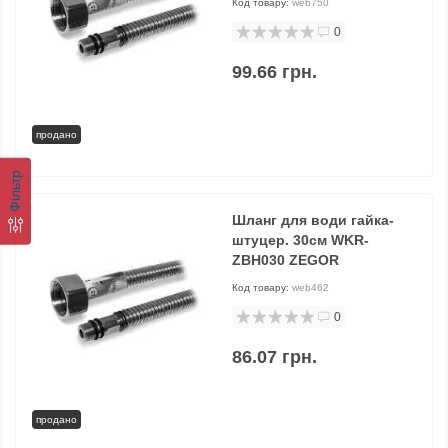
Код товару:
web750
0
99.66 грн.
продано
Фільтр
Шланг для води гайка-
штуцер. 30см WKR-
ZBН030 ZEGOR
Код товару:
web462
0
86.07 грн.
продано