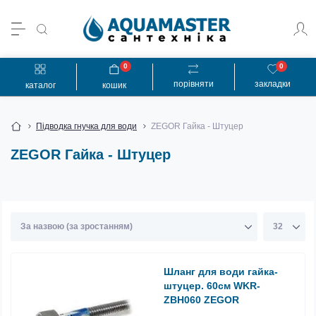
0
0
порівняти
закладки
каталог
кошик
Підводка гнучка для води
ZEGOR Гайка - Штуцер
ZEGOR Гайка - Штуцер
Шланг для води гайка-
штуцер. 60см WKR-
ZBH060 ZEGOR