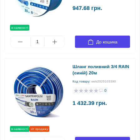
947.68 грн.
в наявності
До кошика
Шланг поливний 3/4 RAIN
(синій) 20м
Код товару:
web2020103390
0
1 432.39 грн.
в наявності
хіт продажу