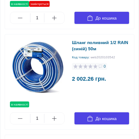
в наявності
закінчується
До кошика
Шланг поливний 1/2 RAIN
(синій) 50м
Код товару:
web2020103542
0
2 002.26 грн.
в наявності
До кошика