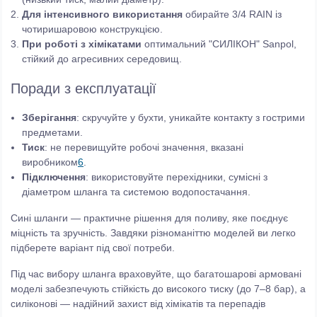
Для інтенсивного використання
обирайте 3/4 RAIN із
чотиришаровою конструкцією.
При роботі з хімікатами
оптимальний "СИЛІКОН" Sanpol,
стійкий до агресивних середовищ.
Поради з експлуатації
Зберігання
: скручуйте у бухти, уникайте контакту з гострими
предметами.
Тиск
: не перевищуйте робочі значення, вказані
виробником
6
.
Підключення
: використовуйте перехідники, сумісні з
діаметром шланга та системою водопостачання.
Сині шланги — практичне рішення для поливу, яке поєднує
міцність та зручність. Завдяки різноманіттю моделей ви легко
підберете варіант під свої потреби.
Під час вибору шланга враховуйте, що багатошарові армовані
моделі забезпечують стійкість до високого тиску (до 7–8 бар), а
силіконові — надійний захист від хімікатів та перепадів