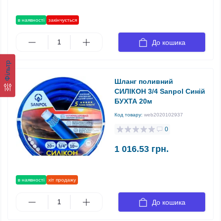
в наявності
закінчується
До кошика
Фільтр
Шланг поливний
СИЛІКОН 3/4 Sanpol Синій
БУХТА 20м
Код товару:
web2020102937
0
1 016.53 грн.
в наявності
хіт продажу
До кошика