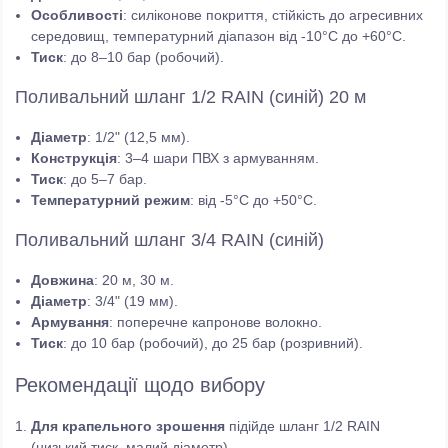
Особливості
: силіконове покриття, стійкість до агресивних
середовищ, температурний діапазон від -10°C до +60°C.
Тиск
: до 8–10 бар (робочий).
Поливальний шланг 1/2 RAIN (синій) 20 м
Діаметр
: 1/2" (12,5 мм).
Конструкція
: 3–4 шари ПВХ з армуванням.
Тиск
: до 5–7 бар.
Температурний режим
: від -5°C до +50°C.
Поливальний шланг 3/4 RAIN (синій)
Довжина
: 20 м, 30 м.
Діаметр
: 3/4" (19 мм).
Армування
: поперечне капронове волокно.
Тиск
: до 10 бар (робочий), до 25 бар (розривний).
Рекомендації щодо вибору
Для крапельного зрошення
підійде шланг 1/2 RAIN
(низький тиск, малий діаметр).