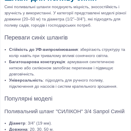
Сині поливальні шланги поєднують міцність, зносостійкість і
зручність у використанні. У категорії представлені моделі різної
довжини (20–50 м) та діаметра (1/2"–3/4"), які підходять для
поливу садів, городів і господарських потреб.
Переваги синіх шлангів
Стійкість до УФ-випромінювання
: зберігають структуру та
колір навіть при тривалому впливі сонячного світла.
Багатошарова конструкція
: армування синтетичною
ниткою або силіконом запобігає перегинам і підвищує
довговічність.
Універсальність
: підходять для ручного поливу,
підключення до насосів і систем крапельного зрошення.
Популярні моделі
Поливальний шланг "СИЛІКОН" 3/4 Sanpol Синій
Діаметр
: 3/4" (19 мм).
Довжина
: 20, 30, 50 м.