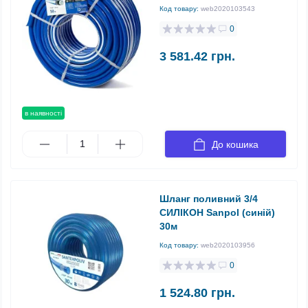
Код товару:
web2020103543
0
3 581.42 грн.
в наявності
До кошика
Шланг поливний 3/4
СИЛІКОН Sanpol (синій)
30м
Код товару:
web2020103956
0
1 524.80 грн.