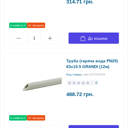
314.71 грн.
в наявності
хіт продажу
До кошика
Труба (гаряча вода PN20)
63х10.5 GRANDI (12м)
Код товару:
web-107104108
0
488.72 грн.
в наявності
хіт продажу