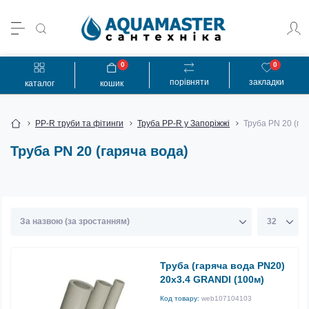
0
0
порівняти
закладки
каталог
кошик
PP-R труби та фітинги
Труба PP-R у Запоріжжі
Труба PN 20 (га
Труба PN 20 (гаряча вода)
Труба (гаряча вода PN20)
20х3.4 GRANDI (100м)
Код товару:
web107104103