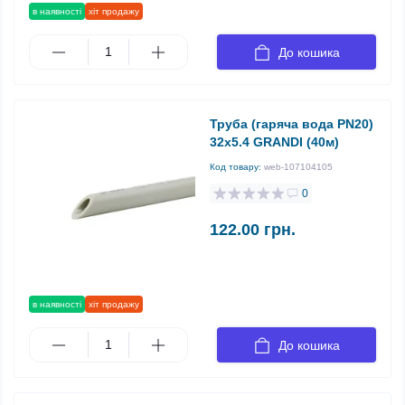
в наявності
хіт продажу
До кошика
Труба (гаряча вода PN20)
32х5.4 GRANDI (40м)
Код товару:
web-107104105
0
122.00 грн.
в наявності
хіт продажу
До кошика