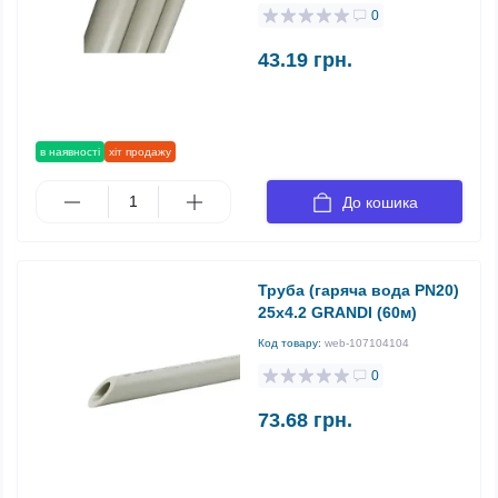
0
43.19 грн.
в наявності
хіт продажу
До кошика
Труба (гаряча вода PN20)
25х4.2 GRANDI (60м)
Код товару:
web-107104104
0
73.68 грн.