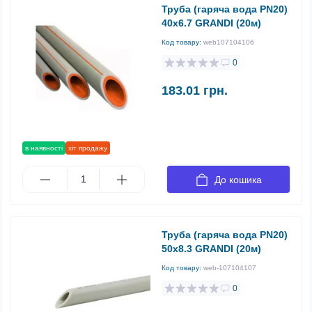
Труба (гаряча вода PN20)
40х6.7 GRANDI (20м)
Код товару:
web107104106
0
183.01 грн.
в наявності
хіт продажу
До кошика
Труба (гаряча вода PN20)
50х8.3 GRANDI (20м)
Код товару:
web-107104107
0