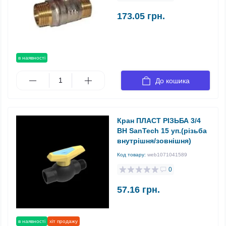
173.05 грн.
в наявності
До кошика
Кран ПЛАСТ РІЗЬБА 3/4
ВН SanTech 15 уп.(різьба
внутрішня/зовнішня)
Код товару:
web1071041589
0
57.16 грн.
в наявності
хіт продажу