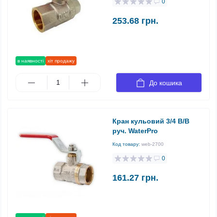
0
253.68 грн.
в наявності
хіт продажу
До кошика
Кран кульовий 3/4 В/В
руч. WaterPro
Код товару:
web-2700
0
161.27 грн.