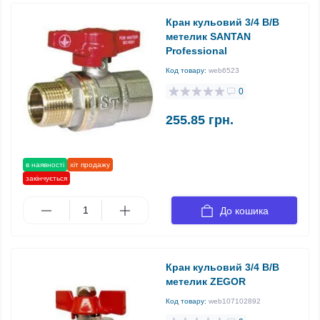
Кран кульовий 3/4 В/В
метелик SANTAN
Professional
Код товару:
web6523
0
255.85 грн.
в наявності
хіт продажу
закінчується
До кошика
Кран кульовий 3/4 В/В
метелик ZEGOR
Код товару:
web107102892