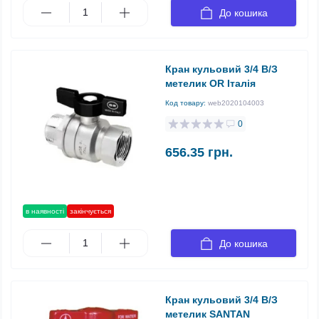
До кошика
Кран кульовий 3/4 В/З
метелик OR Італія
Код товару:
web2020104003
0
656.35 грн.
в наявності
закінчується
До кошика
Кран кульовий 3/4 В/З
метелик SANTAN