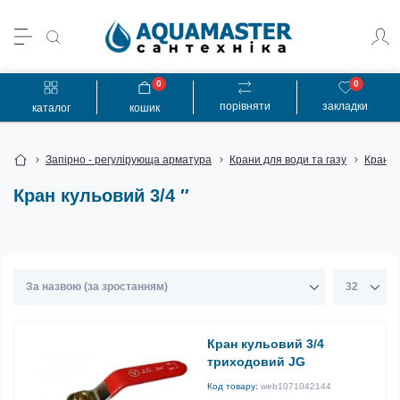
0
0
порівняти
закладки
каталог
кошик
Запірно - регулірующа арматура
Крани для води та газу
Кран к
Кран кульовий 3/4 ″
Кран кульовий 3/4
триходовий JG
Код товару:
web1071042144