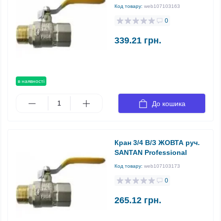
Код товару:
web107103163
0
339.21 грн.
в наявності
До кошика
Кран 3/4 В/З ЖОВТА руч.
SANTAN Professional
Код товару:
web107103173
0
265.12 грн.