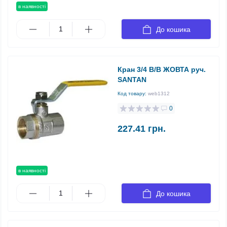
в наявності
До кошика
Кран 3/4 В/В ЖОВТА руч.
SANTAN
Код товару:
web1312
0
227.41 грн.
в наявності
До кошика