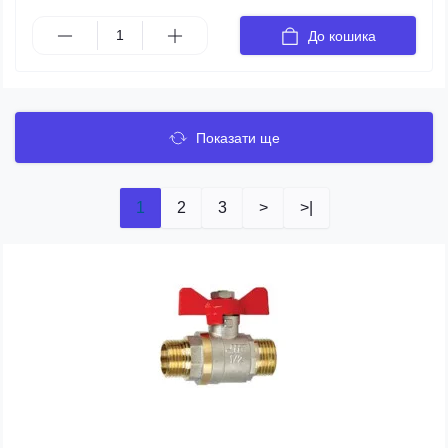
До кошика
Показати ще
1
2
3
>
>|