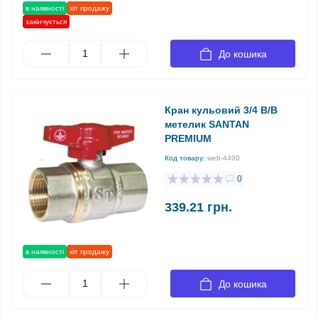
в наявності
хіт продажу
закінчується
До кошика
Кран кульовий 3/4 В/В
метелик SANTAN
PREMIUM
Код товару:
web-4400
0
339.21 грн.
в наявності
хіт продажу
До кошика