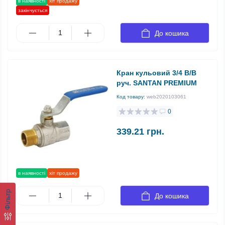
в наявності
хіт продажу
закінчується
До кошика
Кран кульовий 3/4 В/В
руч. SANTAN PREMIUM
Код товару:
web2020103061
0
339.21 грн.
в наявності
хіт продажу
Фільтр
До кошика