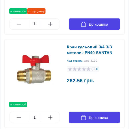
в наявності
хіт продажу
До кошика
Кран кульовий 3/4 З/З
метелик PN40 SANTAN
Код товару:
web-3199
0
262.56 грн.
в наявності
До кошика