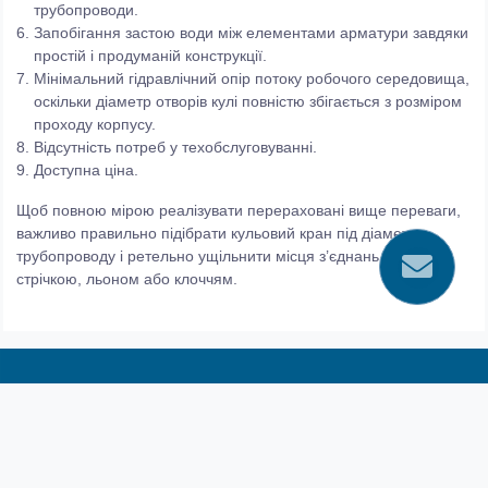
трубопроводи.
Запобігання застою води між елементами арматури завдяки
простій і продуманій конструкції.
Мінімальний гідравлічний опір потоку робочого середовища,
оскільки діаметр отворів кулі повністю збігається з розміром
проходу корпусу.
Відсутність потреб у техобслуговуванні.
Доступна ціна.
Щоб повною мірою реалізувати перераховані вище переваги,
важливо правильно підібрати кульовий кран під діаметр
трубопроводу і ретельно ущільнити місця з’єднань ФУМ-
стрічкою, льоном або клоччям.
ТЕЛЕФОНИ:
(067) 637 18 74
(067) 611 28 06