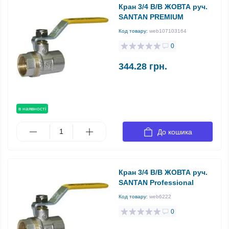
Кран 3/4 В/В ЖОВТА руч.
SANTAN PREMIUM
Код товару:
web107103164
0
344.28 грн.
в наявності
До кошика
Кран 3/4 В/В ЖОВТА руч.
SANTAN Professional
Код товару:
web6222
0