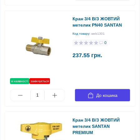
Кран 3/4 В/З ЖОВТИЙ
метелик PN40 SANTAN
Код товару:
web1301
0
237.55 грн.
в наявності
закінчується
До кошика
Кран 3/4 В/З ЖОВТИЙ
метелик SANTAN
PREMIUM