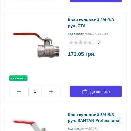
Кран кульовий 3/4 В/З
руч. СТА
Код товару:
web1071042156
0
173.05 грн.
в наявності
До кошика
Кран кульовий 3/4 В/З
руч. SANTAN Professional
Код товару:
web2271