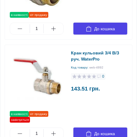
в наявності
хіт продажу
До кошика
Кран кульовий 3/4 В/З
руч. WaterPro
Код товару:
web-4892
0
143.51 грн.
в наявності
хіт продажу
закінчується
До кошика