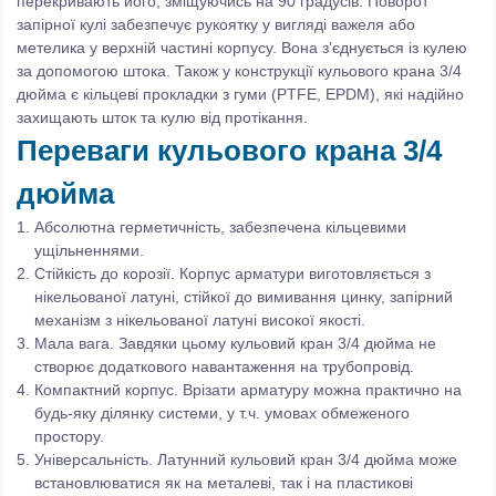
перекривають його, зміщуючись на 90 градусів. Поворот
запірної кулі забезпечує рукоятку у вигляді важеля або
метелика у верхній частині корпусу. Вона з’єднується із кулею
за допомогою штока. Також у конструкції кульового крана 3/4
дюйма є кільцеві прокладки з гуми (PTFE, EPDM), які надійно
захищають шток та кулю від протікання.
Переваги кульового крана 3/4
дюйма
Абсолютна герметичність, забезпечена кільцевими
ущільненнями.
Стійкість до корозії. Корпус арматури виготовляється з
нікельованої латуні, стійкої до вимивання цинку, запірний
механізм з нікельованої латуні високої якості.
Мала вага. Завдяки цьому кульовий кран 3/4 дюйма не
створює додаткового навантаження на трубопровід.
Компактний корпус. Врізати арматуру можна практично на
будь-яку ділянку системи, у т.ч. умовах обмеженого
простору.
Універсальність. Латунний кульовий кран 3/4 дюйма може
встановлюватися як на металеві, так і на пластикові