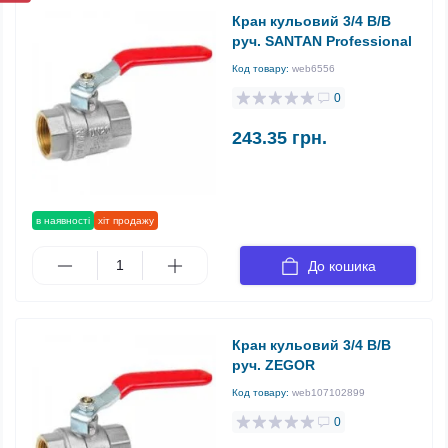
Кран кульовий 3/4 В/В
руч. SANTAN Professional
Код товару:
web6556
0
243.35 грн.
в наявності
хіт продажу
До кошика
Кран кульовий 3/4 В/В
руч. ZEGOR
Код товару:
web107102899
0