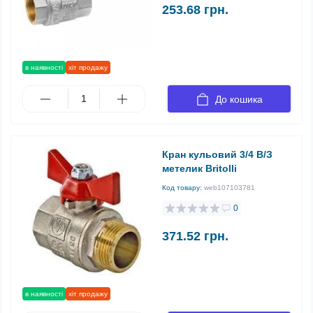
253.68 грн.
в наявності
хіт продажу
До кошика
Кран кульовий 3/4 В/З
метелик Britolli
Код товару:
web107103781
0
371.52 грн.
в наявності
хіт продажу