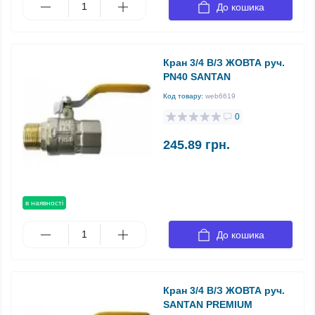
До кошика
Кран 3/4 В/З ЖОВТА руч.
PN40 SANTAN
Код товару:
web6619
0
245.89 грн.
в наявності
До кошика
Кран 3/4 В/З ЖОВТА руч.
SANTAN PREMIUM