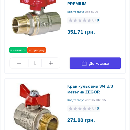
PREMIUM
Код товару:
web-5390
0
351.71 грн.
в наявності
хіт продажу
До кошика
Кран кульовий 3/4 В/З
метелик ZEGOR
Код товару:
web107102895
0
271.80 грн.