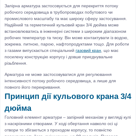
Запірна арматура застосовується для перекриття потоку
робочого середовища в трубопроводах побутового чи
промислового масштабу та має широку сферу застосування.
Надійний та герметичний кульовий кран 3/4 дюйма може
встановлюватись в інженерні системи з широким діапазоном
робочих температур та тиску. Він може контактувати із водою,
зокрема. питною, парою, нафтопродуктами тощо. Для роботи
з газами випускається спеціальний
газовий кран
, що має
посилену конструкцію корпусу і довше приєднувальне
різьблення.
Арматура не може застосовуватися для регулювання
інтенсивності потоку робочого середовища, а лише для
повного його перекривання.
Принцип дії кульового крана 3/4
дюйма
Головний елемент арматури – запірний механізм у вигляді кулі
з наскрізними отворами. У ході обертання навколо осі ці
отвори то збігаються з проходом корпусу, то повністю