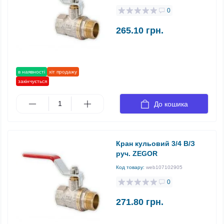
0
265.10 грн.
в наявності
хіт продажу
закінчується
До кошика
Кран кульовий 3/4 В/З
руч. ZEGOR
Код товару:
web107102905
0
271.80 грн.