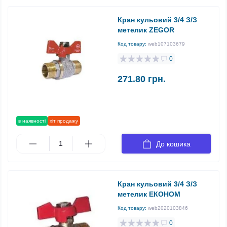
Кран кульовий 3/4 З/З
метелик ZEGOR
Код товару:
web107103679
0
271.80 грн.
в наявності
хіт продажу
До кошика
Кран кульовий 3/4 З/З
метелик ЕКОНОМ
Код товару:
web2020103846
0