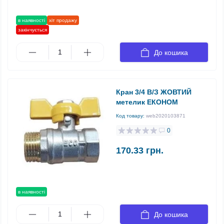
в наявності
хіт продажу
закінчується
До кошика
Кран 3/4 В/З ЖОВТИЙ
метелик ЕКОНОМ
Код товару:
web2020103871
0
170.33 грн.
в наявності
До кошика