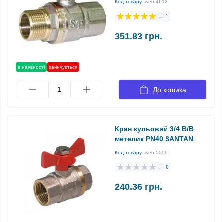
Код товару:
web-4612
1
351.83 грн.
в наявності
закінчується
До кошика
Кран кульовий 3/4 В/В
метелик PN40 SANTAN
Код товару:
web-5099
0
240.36 грн.