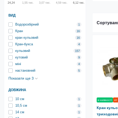
24,24
1,55 тис.
3,07 тис.
4,59 тис.
6,12 тис.
ВИД
Сортуван
Водорозбірний
1
Кран
16
кран кульовий
16
Кран-букса
4
кульовий
157
кутовий
9
міні
4
настановний
5
Показати ще 3
ДОВЖИНА
10 см
1
в наявності
хіт
10,5 см
1
Кран кульо
14 см
1
триходови