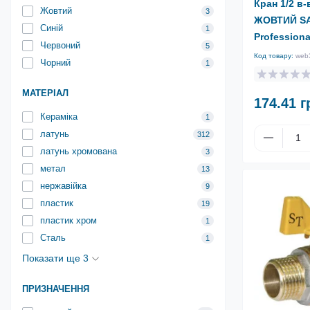
Кран 1/2 в-
Жовтий
3
ЖОВТИЙ S
Синій
1
Professiona
Червоний
5
Код товару:
web
Чорний
1
МАТЕРІАЛ
174.41 г
Кераміка
1
латунь
312
латунь хромована
3
метал
13
нержавійка
9
пластик
19
пластик хром
1
Сталь
1
Показати ще 3
ПРИЗНАЧЕННЯ