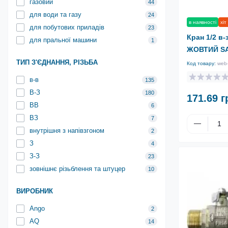
газовий
44
для води та газу
24
в наявності
хіт
для побутових приладів
23
Кран 1/2 в-
для пральної машини
1
ЖОВТИЙ SA
ТИП З'ЄДНАННЯ, РІЗЬБА
Код товару:
web
в-в
135
В-З
180
171.69 г
ВВ
6
ВЗ
7
внутрішня з напівзгоном
2
З
4
З-З
23
зовнішнє різьблення та штуцер
10
ВИРОБНИК
Ango
2
AQ
14