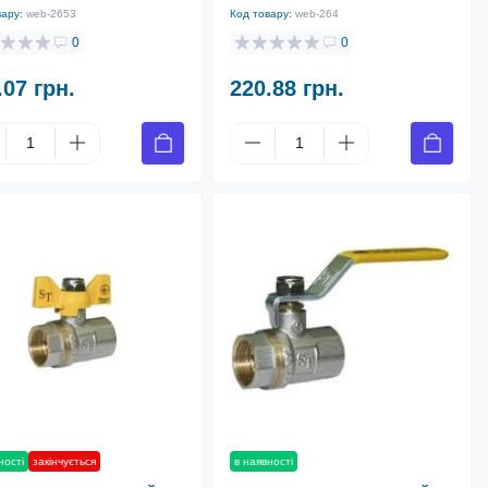
вару:
web-2653
Код товару:
web-264
0
0
.07 грн.
220.88 грн.
ності
закінчується
в наявності