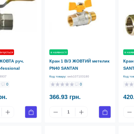
інчується
в наявності
в наяв
 ЖОВТА руч.
Кран 1 В/З ЖОВТИЙ метелик
Кран
fessional
PN40 SANTAN
SANT
4937
Код товару:
web107103180
Код то
0
0
рн.
366.93 грн.
420