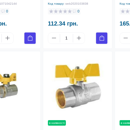
1071042144
Код товару:
web2020103838
Код то
0
0
рн.
112.34 грн.
165
в наявності
в наяв