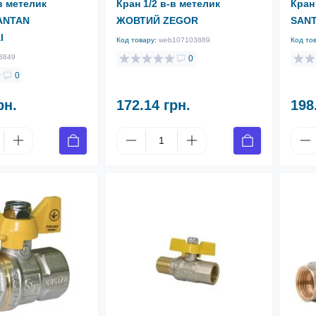
в метелик
Кран 1/2 в-в метелик
Кран
ANTAN
ЖОВТИЙ ZEGOR
SAN
l
Код товару:
web107103889
Код то
3849
0
0
рн.
172.14 грн.
198