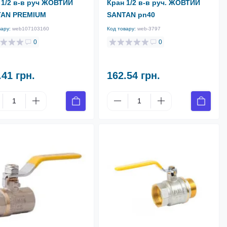
 1/2 в-в руч ЖОВТИЙ
Кран 1/2 в-в руч. ЖОВТИЙ
TAN PREMIUM
SANTAN pn40
вару:
web107103160
Код товару:
web-3797
0
0
.41 грн.
162.54 грн.