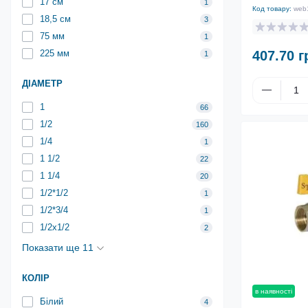
17 см
1
Код товару:
web
18,5 см
3
75 мм
1
407.70 г
225 мм
1
ДІАМЕТР
1
66
1/2
160
1/4
1
1 1/2
22
1 1/4
20
1/2*1/2
1
1/2*3/4
1
1/2x1/2
2
Показати ще 11
КОЛІР
в наявності
Білий
4