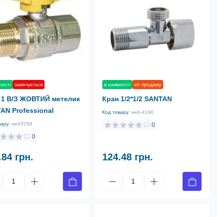
в наявності
хіт продажу
ності
закінчується
Кран 1/2*1/2 SANTAN
 1 В/З ЖОВТИЙ метелик
AN Professional
Код товару:
web-4196
вару:
web5298
0
0
.84 грн.
124.48 грн.