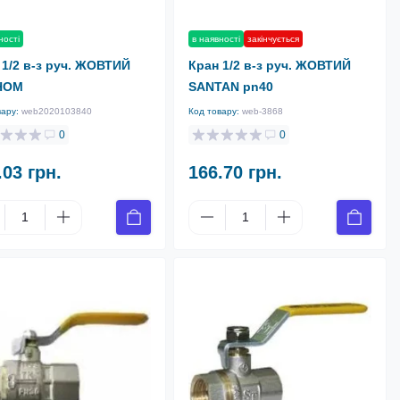
ності
в наявності
закінчується
 1/2 в-з руч. ЖОВТИЙ
Кран 1/2 в-з руч. ЖОВТИЙ
НОМ
SANTAN pn40
вару:
web2020103840
Код товару:
web-3868
0
0
.03 грн.
166.70 грн.