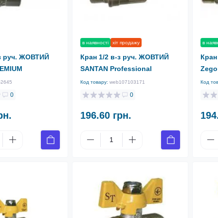
в наявності
хіт продажу
в наяв
-з руч. ЖОВТИЙ
Кран 1/2 в-з руч. ЖОВТИЙ
Кран
REMIUM
SANTAN Professional
Zego
-2645
Код товару:
web107103171
Код то
0
0
рн.
196.60 грн.
194