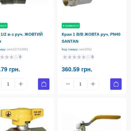
ності
в наявності
 1/2 в-з руч. ЖОВТИЙ
Кран 1 В/В ЖОВТА руч. PN40
r
SANTAN
вару:
web107103891
Код товару:
web3992
0
0
.79 грн.
360.59 грн.