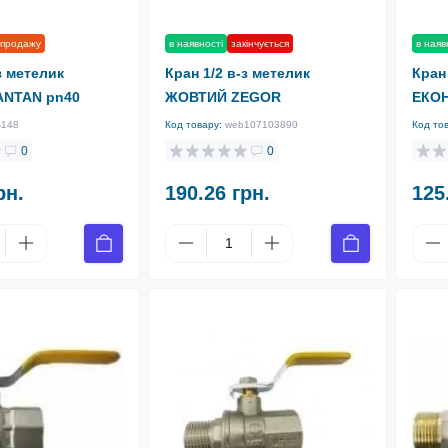
 продажу
в наяв
в наявності
закінчується
з метелик
Кран
Кран 1/2 в-з метелик
NTAN pn40
ЕКО
ЖОВТИЙ ZEGOR
-148
Код то
Код товару:
web107103890
0
0
рн.
190.26 грн.
125