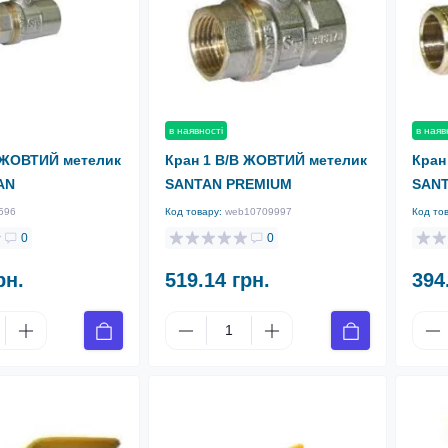
в наявності
в наяв
 ЖОВТИЙ метелик
Кран 1 В/В ЖОВТИЙ метелик
Кран
AN
SANTAN PREMIUM
SANT
596
Код товару:
web10709997
Код то
0
0
рн.
519.14 грн.
394