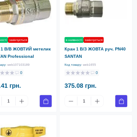
ності
закінчується
в наявності
закінчується
 1 В/В ЖОВТИЙ метелик
Кран 1 В/З ЖОВТА руч. PN40
AN Professional
SANTAN
вару:
web107103189
Код товару:
web1655
0
0
.41 грн.
375.08 грн.