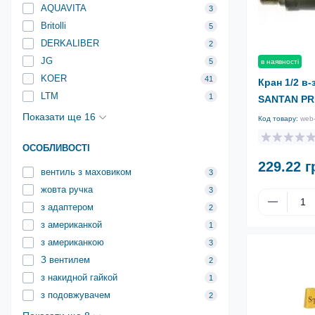
AQUAVITA
3
Britolli
5
DERKALIBER
2
JG
5
в наявності
KOER
41
Кран 1/2 в
LTM
1
SANTAN P
Показати ще 16
Код товару:
web
ОСОБЛИВОСТІ
229.22 г
вентиль з маховиком
3
жовта ручка
3
з адаптером
2
з американкой
1
з американкою
3
З вентилем
2
з накидной гайкой
1
з подовжувачем
2