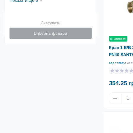
Показати ще 8
Скасувати
Виберіть фільтри
в наявності
Кран 1 В/В
PN40 SANT
Код товару:
web
354.25 г