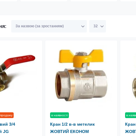
ня:
 продажу
в наявності
в наяв
вий 3/4
Кран 1/2 в-в метелик
Кран
й JG
ЖОВТИЙ ЕКОНОМ
ЖОВ