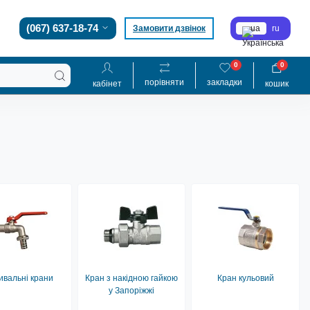
(067) 637-18-74
Замовити дзвінок
ua
ru
0
0
порівняти
закладки
кабінет
кошик
ивальні крани
Кран з накідною гайкою
Кран кульовий
у Запоріжжі