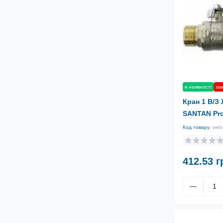
в наявності
зак
Кран 1 В/З
SANTAN Pro
Код товару:
web
412.53 г