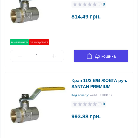
0
814.49 грн.
в наявності
закінчується
До кошика
Кран 11/2 В/В ЖОВТА руч.
SANTAN PREMIUM
Код товару:
web107103167
0
993.88 грн.