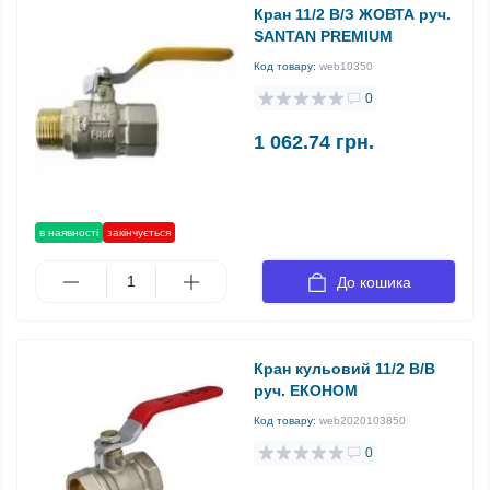
Кран 11/2 В/З ЖОВТА руч.
SANTAN PREMIUM
Код товару:
web10350
0
1 062.74 грн.
в наявності
закінчується
До кошика
Кран кульовий 11/2 В/В
руч. ЕКОНОМ
Код товару:
web2020103850
0