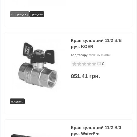
хіт продажу
продано
Кран кульовий 11/2 В/В
руч. KOER
Код товару:
web107103840
0
851.41 грн.
продано
Кран кульовий 11/2 В/З
руч. WaterPro