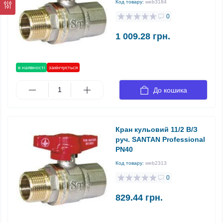
Код товару:
web3184
0
1 009.28 грн.
в наявності
закінчується
До кошика
Кран кульовий 11/2 В/З
руч. SANTAN Professional
PN40
Код товару:
web2313
0
829.44 грн.