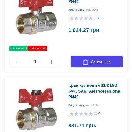
PN40
Код товару:
web5048
0
1 014.27 грн.
в наявності
закінчується
До кошика
Кран кульовий 11/2 В/В
руч. SANTAN Professional
PN40
Код товару:
web5094
0
831.71 грн.