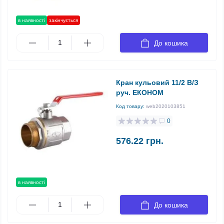
в наявності
закінчується
До кошика
Кран кульовий 11/2 В/З
руч. ЕКОНОМ
Код товару:
web2020103851
0
576.22 грн.
в наявності
До кошика