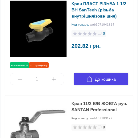
Кран ПЛАСТ РІЗЬБА 1 1/2
ВН SanTech (різьба
внутрішня/зовнішня)
Код товару:
web1071041814
0
202.82 грн.
в наявності
хіт продажу
До кошика
Кран 11/2 В/В ЖОВТА руч.
SANTAN Professional
Код товару:
web107103177
0