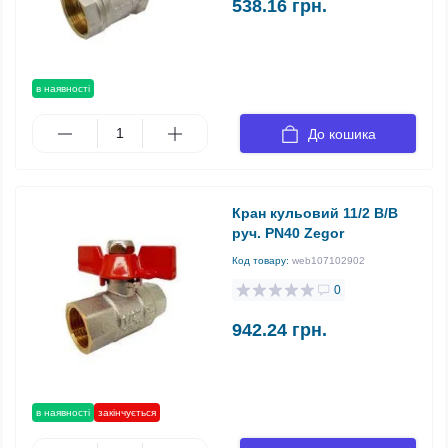
538.16 грн.
в наявності
До кошика
Кран кульовий 11/2 В/В
руч. PN40 Zegor
Код товару:
web107102902
0
942.24 грн.
в наявності
закінчується