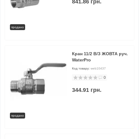
841.86 грн.
продано
Кран 11/2 В/З ЖОВТА руч.
WaterPro
Код товару:
web10437
0
344.91 грн.
продано