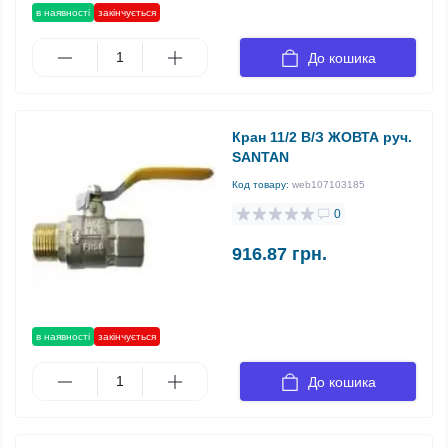
в наявності
закінчується
До кошика
Кран 11/2 В/З ЖОВТА руч.
SANTAN
Код товару:
web107103185
0
916.87 грн.
в наявності
закінчується
До кошика