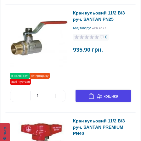
Кран кульовий 11/2 В/З
руч. SANTAN PN25
Код товару:
web-4577
0
935.90 грн.
в наявності
хіт продажу
закінчується
До кошика
Кран кульовий 11/2 В/З
руч. SANTAN PREMIUM
Фільтр
PN40