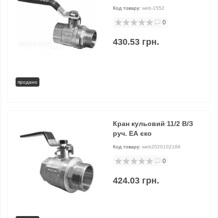
Код товару:
web-1552
0
430.53 грн.
продано
Кран кульовий 11/2 В/З
руч. ЕА єко
Код товару:
web2020102168
0
424.03 грн.