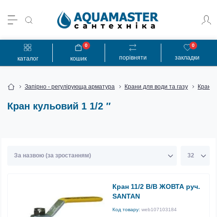
0
0
порівняти
закладки
каталог
кошик
Запірно - регулірующа арматура
Крани для води та газу
Кран к
Кран кульовий 1 1/2 ″
Кран 11/2 В/В ЖОВТА руч.
SANTAN
Код товару:
web107103184