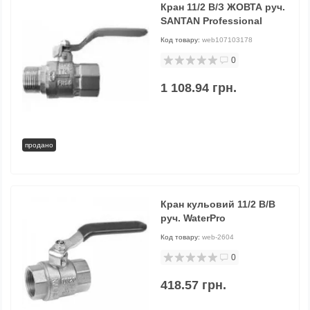
Кран 11/2 В/З ЖОВТА руч.
SANTAN Professional
Код товару:
web107103178
0
1 108.94 грн.
продано
Кран кульовий 11/2 В/В
руч. WaterPro
Код товару:
web-2604
0
418.57 грн.