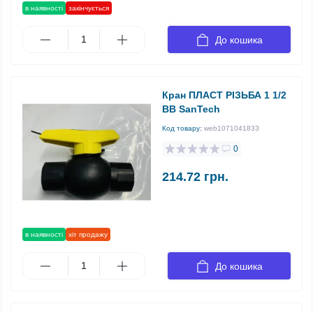
в наявності
закінчується
До кошика
Кран ПЛАСТ РІЗЬБА 1 1/2
ВВ SanTech
Код товару:
web1071041833
0
214.72 грн.
в наявності
хіт продажу
До кошика