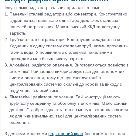
Існує кілька видів нагрівальних приладів, а саме:
Панельні сталеві радіатори або конвектори. Конструктивно
відрізняються наявністю однієї або декількох сталевих
панелей нагрівальних. Мають високий ККД та доступну
вартість.
Трубчасті сталеві радіатори. Конструкція складається із
з’єднаних в єдину систему сталевих труб, якими проходить
гаряча вода. У порівнянні з сталевими панельними
приладами має більш високу вартість.
Алюмінієві радіатори опалення. Виготовляються повністю з
алюмінію. Найчастіше використовуються для автономних
систем опалення, тому що при експлуатації в
централізованих системах схильні до корозії та виходу з
ладу через великий тиск.
Біметалічні радіатори опалення. Такі конструкції мають
трубчасту серцевину та оболонку з алюмінію. Мало схильні
до корозії, добре віддають тепло і можуть встановлюватися
як для індивідуальних, так і для централізованих систем
опалення.
З деякими моделями
радіаторний кран
йде в комплекті, для