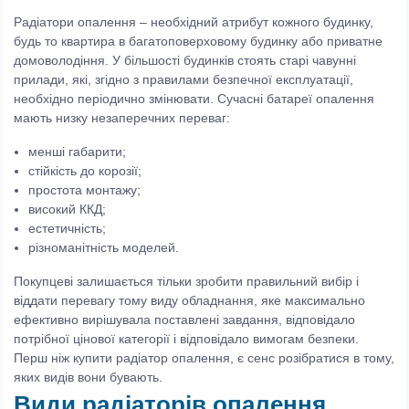
Радіатори опалення – необхідний атрибут кожного будинку,
будь то квартира в багатоповерховому будинку або приватне
домоволодіння. У більшості будинків стоять старі чавунні
прилади, які, згідно з правилами безпечної експлуатації,
необхідно періодично змінювати. Сучасні батареї опалення
мають низку незаперечних переваг:
менші габарити;
стійкість до корозії;
простота монтажу;
високий ККД;
естетичність;
різноманітність моделей.
Покупцеві залишається тільки зробити правильний вибір і
віддати перевагу тому виду обладнання, яке максимально
ефективно вирішувала поставлені завдання, відповідало
потрібної цінової категорії і відповідало вимогам безпеки.
Перш ніж купити радіатор опалення, є сенс розібратися в тому,
яких видів вони бувають.
Види радіаторів опалення