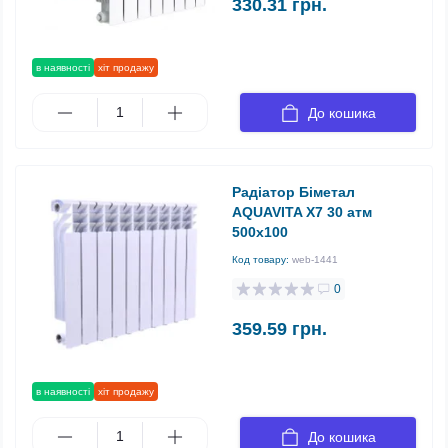
330.31 грн.
в наявності
хіт продажу
До кошика
Радіатор Біметал
AQUAVITA Х7 30 атм
500х100
Код товару:
web-1441
0
359.59 грн.
в наявності
хіт продажу
До кошика