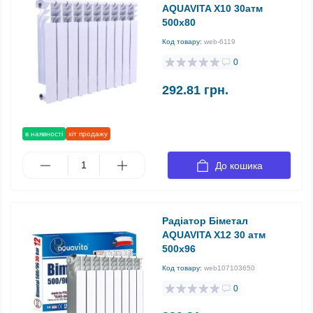
AQUAVITA X10 30атм
500х80
Код товару:
web-6119
0
292.81 грн.
в наявності
хіт продажу
До кошика
Радіатор Біметал
AQUAVITA X12 30 атм
500х96
Код товару:
web107103650
0