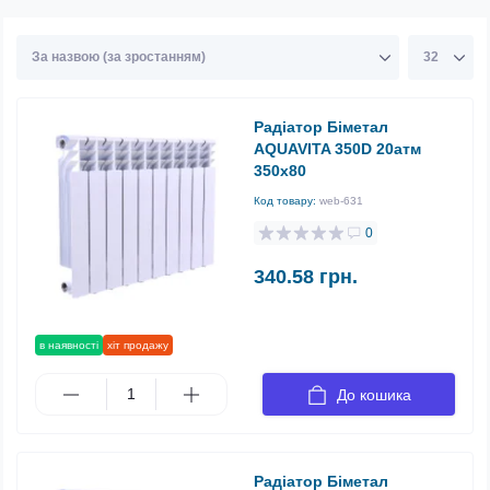
Радіатор Біметал
AQUAVITA 350D 20атм
350х80
Код товару:
web-631
0
340.58 грн.
в наявності
хіт продажу
До кошика
Радіатор Біметал