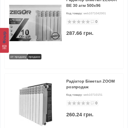
ВЕ 30 атм 500х96
Код товару:
web1071042001
0
287.66 грн.
Фільтр
хіт продажу
продано
Радіатор Біметал ZOOM
розпродаж
Код товару:
web10710151
0
260.24 грн.