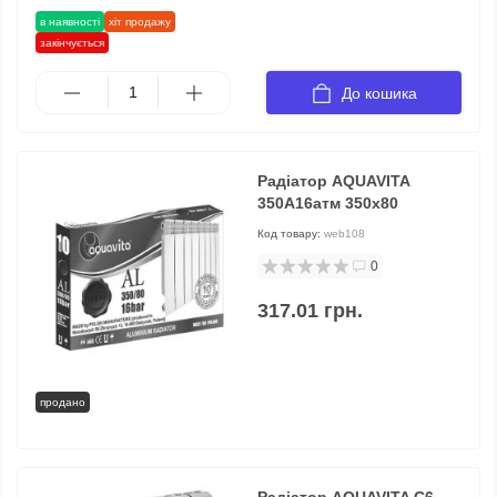
в наявності
хіт продажу
закінчується
До кошика
Радіатор AQUAVITA
350А16атм 350х80
Код товару:
web108
0
317.01 грн.
продано