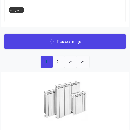
продано
Показати ще
1
2
>
>|