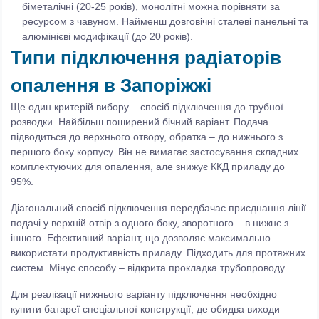
біметалічні (20-25 років), монолітні можна порівняти за
ресурсом з чавуном. Найменш довговічні сталеві панельні та
алюмінієві модифікації (до 20 років).
Типи підключення радіаторів
опалення в Запоріжжі
Ще один критерій вибору – спосіб підключення до трубної
розводки. Найбільш поширений бічний варіант. Подача
підводиться до верхнього отвору, обратка – до нижнього з
першого боку корпусу. Він не вимагає застосування складних
комплектуючих для опалення, але знижує ККД приладу до
95%.
Діагональний спосіб підключення передбачає приєднання лінії
подачі у верхній отвір з одного боку, зворотного – в нижнє з
іншого. Ефективний варіант, що дозволяє максимально
використати продуктивність приладу. Підходить для протяжних
систем. Мінус способу – відкрита прокладка трубопроводу.
Для реалізації нижнього варіанту підключення необхідно
купити батареї спеціальної конструкції, де обидва виходи