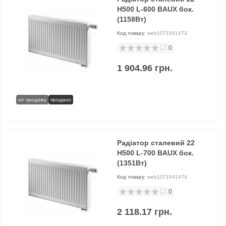
H500 L-600 BAUX бок.
(1158Вт)
Код товару:
web1071041473
0
1 904.96 грн.
хіт продажу
продано
Радіатор сталевий 22
H500 L-700 BAUX бок.
(1351Вт)
Код товару:
web1071041474
0
2 118.17 грн.