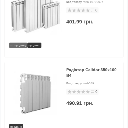
Код товару:
web-10709575
0
401.99 грн.
хіт продажу
продано
Радіатор Calidor 350х100
В4
Код товару:
web589
0
490.91 грн.
продано