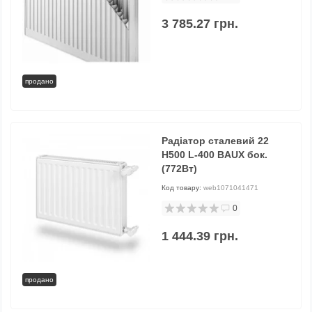
3 785.27 грн.
продано
Радіатор сталевий 22
H500 L-400 BAUX бок.
(772Вт)
Код товару:
web1071041471
0
1 444.39 грн.
продано