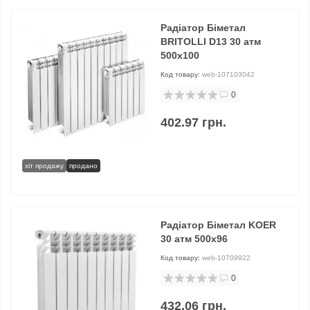
Радіатор Біметал
BRITOLLI D13 30 атм
500х100
Код товару:
web-107103042
0
402.97 грн.
хіт продажу
продано
Радіатор Біметал KOER
30 атм 500х96
Код товару:
web-10709922
0
432.06 грн.