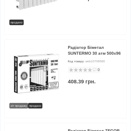
продано
Радіатор Біметал
SUNTERMO 30 атм 500х96
Код товару:
web10709580
0
408.39 грн.
хіт продажу
продано
Радіатор Біметал ZEGOR