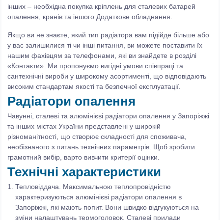
інших – необхідна покупка кріплень для сталевих батарей
опалення, кранів та іншого Додаткове обладнання.
Якщо ви не знаєте, який тип радіатора вам підійде більше або
у вас залишилися ті чи інші питання, ви можете поставити їх
нашим фахівцям за телефонами, які ви знайдете в розділі
«Контакти». Ми пропонуємо вигідні умови співпраці та
сантехнічні вироби у широкому асортименті, що відповідають
високим стандартам якості та безпечної експлуатації.
Радіатори опалення
Чавунні, сталеві та алюмінієві радіатори опалення у Запоріжжі
та інших містах України представлені у широкій
різноманітності, що створює складності для споживача,
необізнаного з питань технічних параметрів. Щоб зробити
грамотний вибір, варто вивчити критерії оцінки.
Технічні характеристики
Тепловіддача. Максимальною теплопровідністю
характеризуються алюмінієві радіатори опалення в
Запоріжжі, які мають попит. Вони швидко відгукуються на
зміни налаштувань термоголовок. Сталеві прилади