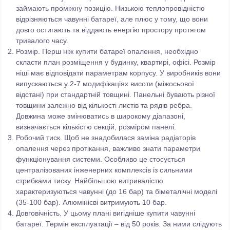
займають проміжну позицію. Низькою теплопровідністю
відрізняються чавунні батареї, але плюс у тому, що вони
довго остигають та віддають енергію простору протягом
тривалого часу.
Розмір. Перш ніж купити батареї опалення, необхідно
скласти план розміщення у будинку, квартирі, офісі. Розмір
ніші має відповідати параметрам корпусу. У виробників вони
випускаються у 2-7 модифікаціях висоти (міжосьової
відстані) при стандартній товщині. Панельні бувають різної
товщини залежно від кількості листів та рядів ребра.
Довжина може змінюватись в широкому діапазоні,
визначається кількістю секцій, розміром панелі.
Робочий тиск. Щоб не знадобилася заміна радіаторів
опалення через протікання, важливо знати параметри
функціонування системи. Особливо це стосується
централізованих інженерних комплексів із сильними
стрибками тиску. Найбільшою витривалістю
характеризуються чавунні (до 16 бар) та біметалічні моделі
(35-100 бар). Алюмінієві витримують 10 бар.
Довговічність. У цьому плані вигідніше купити чавунні
батареї. Термін експлуатації – від 50 років. За ними слідують