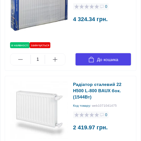
0
4 324.34 грн.
в наявності
закінчується
До кошика
Радіатор сталевий 22
H500 L-800 BAUX бок.
(1544Вт)
Код товару:
web1071041475
0
2 419.97 грн.