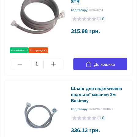
STR
Код товару:
web-3964
0
315.98 грн.
в наявності
хіт продажу
До кошика
Шланг для підключення
пральної машини 3м
Bakimay
Код товару:
web2020103822
0
336.13 грн.