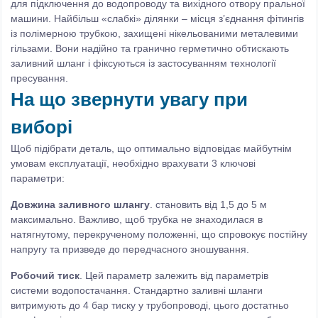
для підключення до водопроводу та вихідного отвору пральної
машини. Найбільш «слабкі» ділянки – місця з’єднання фітингів
із полімерною трубкою, захищені нікельованими металевими
гільзами. Вони надійно та гранично герметично обтискають
заливний шланг і фіксуються із застосуванням технології
пресування.
На що звернути увагу при
виборі
Щоб підібрати деталь, що оптимально відповідає майбутнім
умовам експлуатації, необхідно врахувати 3 ключові
параметри:
Довжина заливного
шлангу
. становить від 1,5 до 5 м
максимально. Важливо, щоб трубка не знаходилася в
натягнутому, перекрученому положенні, що спровокує постійну
напругу та призведе до передчасного зношування.
Робочий
тиск
. Цей параметр залежить від параметрів
системи водопостачання. Стандартно заливні шланги
витримують до 4 бар тиску у трубопроводі, цього достатньо