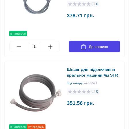
0
378.71 грн.
в наявності
До кошика
Шланг для підключення
пральної машини 4м STR
Код товару:
web-5521
0
351.56 грн.
в наявності
хіт продажу