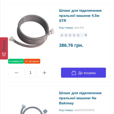
Шланг для підключення
пральної машини 4,5м
STR
Код товару:
web-611
0
Фільтр
386.76 грн.
в наявності
хіт продажу
До кошика
Шланг для підключення
пральної машини 4м
Bakimay
Код товару:
web2020103823