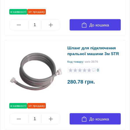
в наявності
хіт продажу
До кошика
Шланг для підключення
пральної машини 3м STR
Код товару:
web-3876
0
280.78 грн.
в наявності
хіт продажу
До кошика