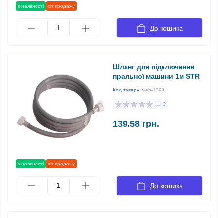
в наявності
хіт продажу
До кошика
Шланг для підключення
пральної машини 1м STR
Код товару:
web-1293
0
139.58 грн.
в наявності
хіт продажу
До кошика