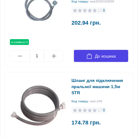
Код товару:
web2020103636
0
202.94 грн.
в наявності
До кошика
Шланг для підключення
пральної машини 1,5м
STR
Код товару:
web-206
0
174.78 грн.