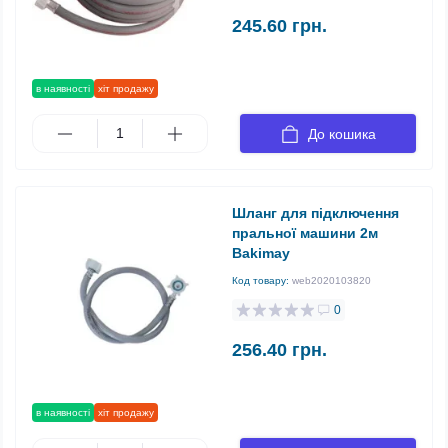
245.60 грн.
в наявності
хіт продажу
До кошика
Шланг для підключення
пральної машини 2м
Bakimay
Код товару:
web2020103820
0
256.40 грн.
в наявності
хіт продажу