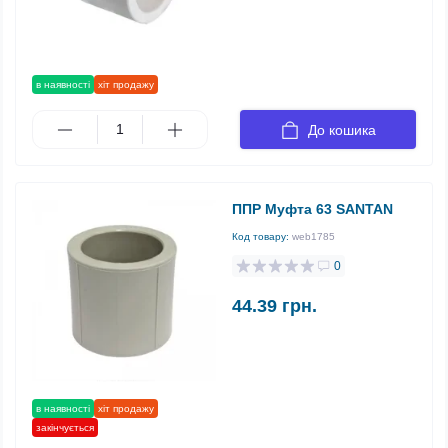
в наявності
хіт продажу
До кошика
ППР Муфта 63 SANTAN
Код товару:
web1785
0
44.39 грн.
в наявності
хіт продажу
закінчується