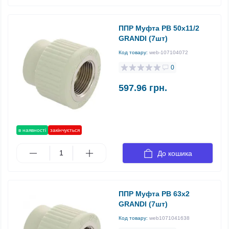
ППР Муфта РВ 50х11/2
GRANDI (7шт)
Код товару:
web-107104072
0
597.96 грн.
в наявності
закінчується
До кошика
ППР Муфта РВ 63х2
GRANDI (7шт)
Код товару:
web1071041638