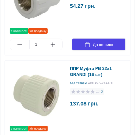
54.27 грн.
в наявності
хіт продажу
До кошика
ППР Муфта РВ 32х1
GRANDI (16 шт)
Код товару:
web-1071041376
0
137.08 грн.
в наявності
хіт продажу