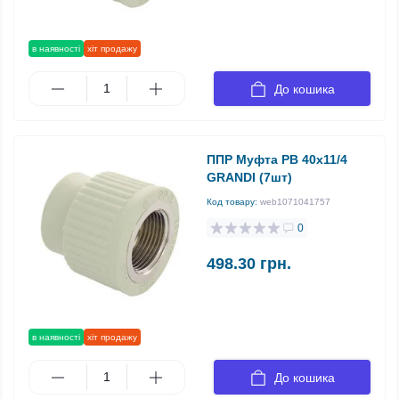
в наявності
хіт продажу
До кошика
ППР Муфта РВ 40х11/4
GRANDI (7шт)
Код товару:
web1071041757
0
498.30 грн.
в наявності
хіт продажу
До кошика