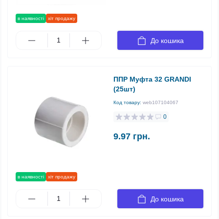
в наявності
хіт продажу
До кошика
ППР Муфта 32 GRANDI
(25шт)
Код товару:
web107104067
0
9.97 грн.
в наявності
хіт продажу
До кошика