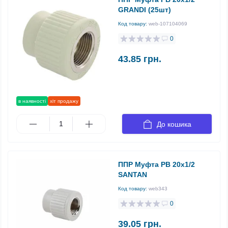
GRANDI (25шт)
Код товару:
web-107104069
0
43.85 грн.
в наявності
хіт продажу
До кошика
ППР Муфта РВ 20х1/2
SANTAN
Код товару:
web343
0
39.05 грн.