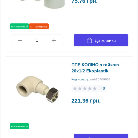
75.76 грн.
в наявності
хіт продажу
До кошика
ППР КОЛІНО з гайкою
20х1/2 Ekoplastik
Код товару:
web10709608
0
221.36 грн.
в наявності