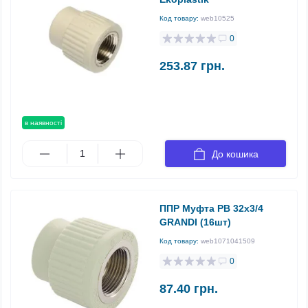
Код товару:
web10525
0
253.87 грн.
в наявності
До кошика
ППР Муфта РВ 32х3/4
GRANDI (16шт)
Код товару:
web1071041509
0
87.40 грн.