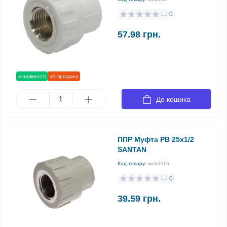
0
57.98 грн.
в наявності
хіт продажу
До кошика
ППР Муфта РВ 25x1/2
SANTAN
Код товару:
web2116
0
39.59 грн.