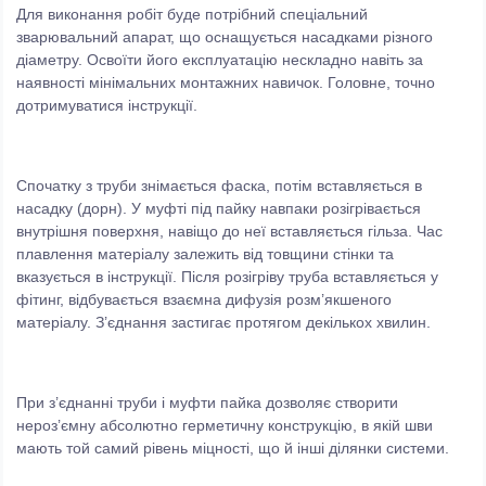
Для виконання робіт буде потрібний спеціальний
зварювальний апарат, що оснащується насадками різного
діаметру. Освоїти його експлуатацію нескладно навіть за
наявності мінімальних монтажних навичок. Головне, точно
дотримуватися інструкції.
Спочатку з труби знімається фаска, потім вставляється в
насадку (дорн). У муфті під пайку навпаки розігрівається
внутрішня поверхня, навіщо до неї вставляється гільза. Час
плавлення матеріалу залежить від товщини стінки та
вказується в інструкції. Після розігріву труба вставляється у
фітинг, відбувається взаємна дифузія розм’якшеного
матеріалу. З’єднання застигає протягом декількох хвилин.
При з’єднанні труби і муфти пайка дозволяє створити
нероз’ємну абсолютно герметичну конструкцію, в якій шви
мають той самий рівень міцності, що й інші ділянки системи.