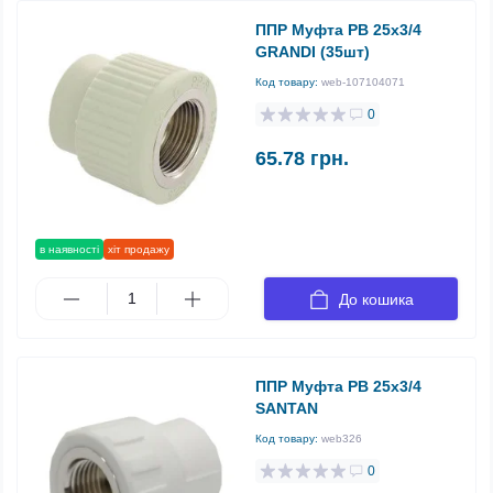
ППР Муфта РВ 25х3/4
GRANDI (35шт)
Код товару:
web-107104071
0
65.78 грн.
в наявності
хіт продажу
До кошика
ППР Муфта РВ 25х3/4
SANTAN
Код товару:
web326
0