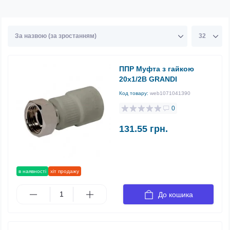
ППР Муфта з гайкою
20х1/2В GRANDI
Код товару:
web1071041390
0
131.55 грн.
в наявності
хіт продажу
До кошика