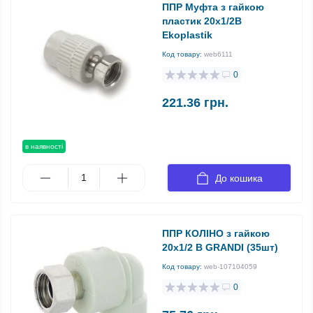
ППР Муфта з гайкою
пластик 20х1/2В
Ekoplastik
Код товару:
web6111
0
221.36 грн.
в наявності
До кошика
ППР КОЛІНО з гайкою
20х1/2 B GRANDI (35шт)
Код товару:
web-107104059
0