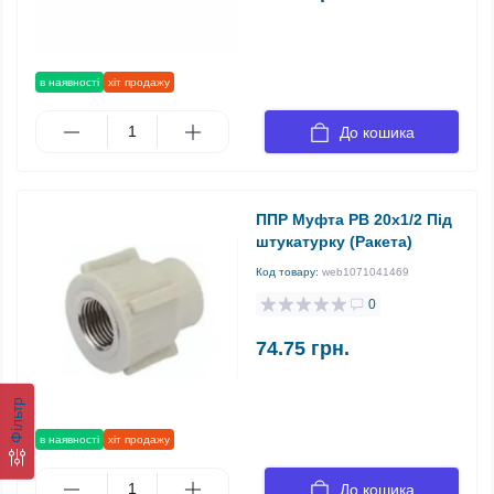
в наявності
хіт продажу
До кошика
ППР Муфта РВ 20х1/2 Під
штукатурку (Ракета)
Код товару:
web1071041469
0
74.75 грн.
Фільтр
в наявності
хіт продажу
До кошика