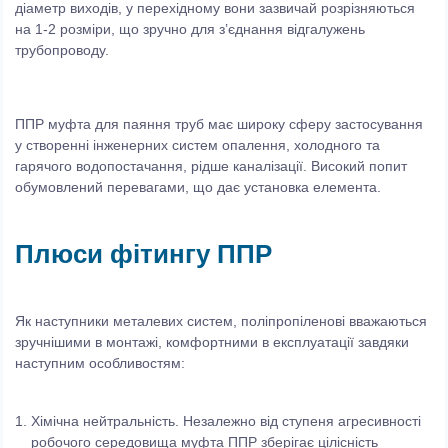
діаметр виходів, у перехідному вони зазвичай розрізняються
на 1-2 розміри, що зручно для з’єднання відгалужень
трубопроводу.
ППР муфта для паяння труб має широку сферу застосування
у створенні інженерних систем опалення, холодного та
гарячого водопостачання, рідше каналізації. Високий попит
обумовлений перевагами, що дає установка елемента.
Плюси фітингу ППР
Як наступники металевих систем, поліпропіленові вважаються
зручнішими в монтажі, комфортними в експлуатації завдяки
наступним особливостям:
Хімічна нейтральність. Незалежно від ступеня агресивності
робочого середовища муфта ППР зберігає цілісність