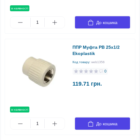
в наявності
До кошика
ППР Муфта РВ 25х1/2
Ekoplastik
Код товару:
web1356
0
119.71 грн.
в наявності
До кошика