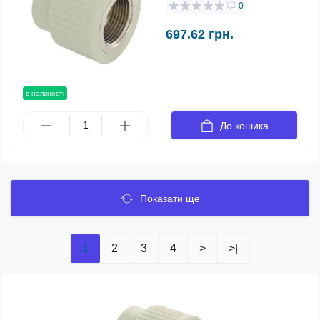
0
697.62 грн.
в наявності
До кошика
Показати ще
1
2
3
4
>
>|