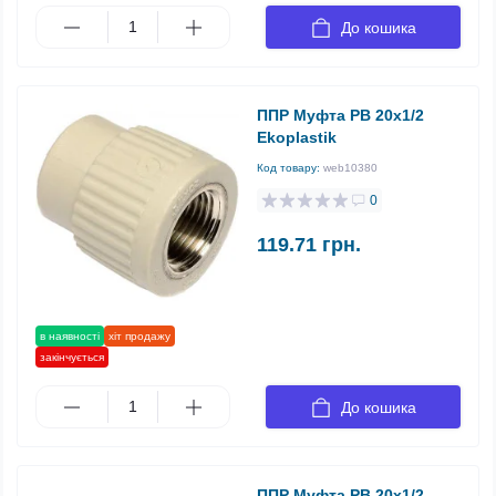
До кошика
ППР Муфта РВ 20х1/2
Ekoplastik
Код товару:
web10380
0
119.71 грн.
в наявності
хіт продажу
закінчується
До кошика
ППР Муфта РВ 20х1/2