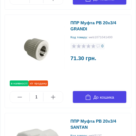
ППР Муфта РВ 20х3/4
GRANDI
Код товару:
web1071041400
0
71.30 грн.
в наявності
хіт продажу
До кошика
ППР Муфта РВ 20х3/4
SANTAN
Код товару:
web5137