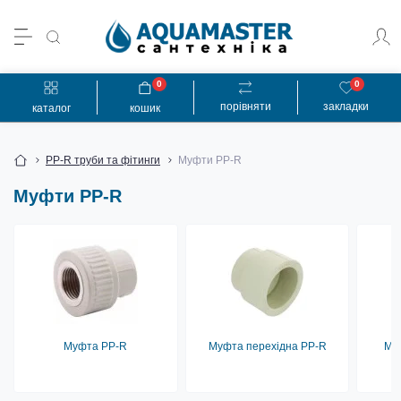
0
0
порівняти
закладки
каталог
кошик
PP-R труби та фітинги
Муфти PP-R
Муфти PP-R
Муфта PP-R
Муфта перехідна PP-R
Му