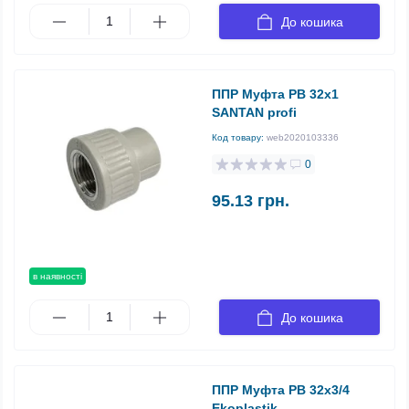
До кошика
ППР Муфта РВ 32х1
SANTAN profi
Код товару:
web2020103336
0
95.13 грн.
в наявності
До кошика
ППР Муфта РВ 32х3/4
Ekoplastik