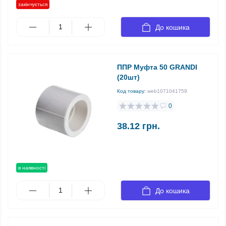
закінчується
До кошика
ППР Муфта 50 GRANDI
(20шт)
Код товару:
web1071041759
0
38.12 грн.
в наявності
До кошика