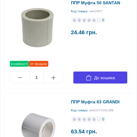
ППР Муфта 50 SANTAN
Код товару:
web2807
0
24.46 грн.
в наявності
хіт продажу
До кошика
ППР Муфта 63 GRANDI
Код товару:
web1071041399
0
63.54 грн.