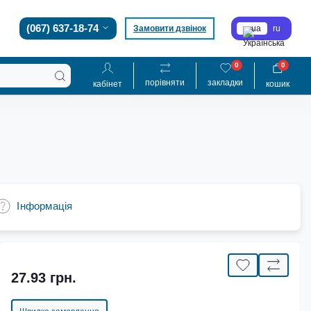
(067) 637-18-74
Замовити дзвінок
ua
ru
0
0
порівняти
закладки
кабінет
кошик
Iнформація
27.93 грн.