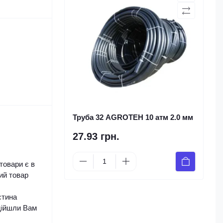
Труба 32 AGROTEH 10 атм 2.0 мм
27.93 грн.
товари є в
ий товар
стина
 дійшли Вам