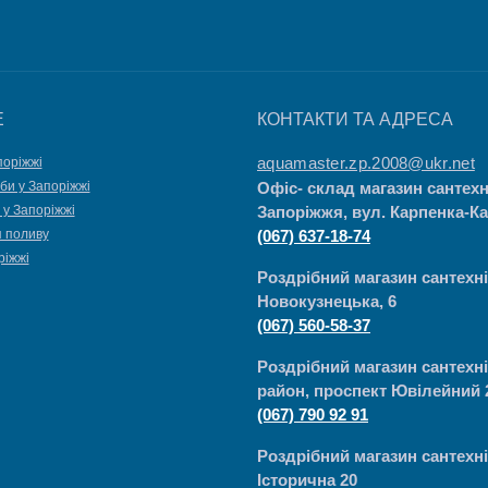
Е
КОНТАКТИ ТА АДРЕСА
aquamaster.zp.2008@ukr.net
поріжжі
би у Запоріжжі
Офіс- склад магазин сантехн
 у Запоріжжі
Запоріжжя, вул. Карпенка-Ка
я поливу
(067) 637-18-74
ріжжі
Роздрібний магазин сантехні
Новокузнецька, 6
(067) 560-58-37
Роздрібний магазин сантехн
район, проспект Ювілейний 
(067) 790 92 91
Роздрібний магазин сантехні
Історична 20