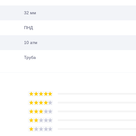
32 мм
ПНД
10 атм
Труба