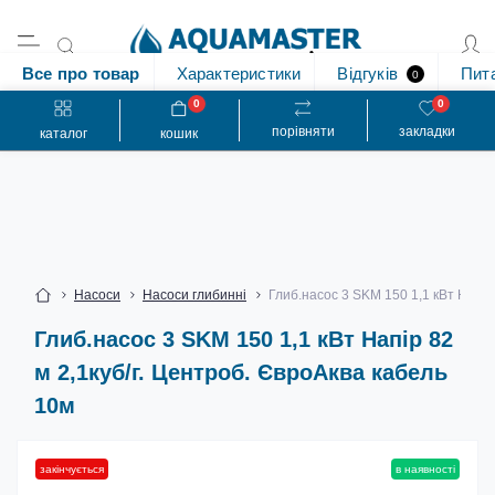
Все про товар
Характеристики
Відгуків
Пит
0
0
0
порівняти
закладки
каталог
кошик
Насоси
Насоси глибинні
Глиб.насос 3 SKM 150 1,1 кВт Напір
Глиб.насос 3 SKM 150 1,1 кВт Напір 82
м 2,1куб/г. Центроб. ЄвроАква кабель
10м
закінчується
в наявності